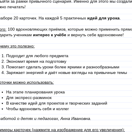
выйти за рамки привычного сценария. Именно для этого мы создали
жно печатать!
наборе 20 карточек. На каждой 5 практичных
идей для урока
.
ого:
100 вдохновляющих приёмов, которые можно применить прямо з
дарить ученикам
интерес к учёбе
и вернуть себе вдохновение!
чему это полезно:
Подходит для любого предмета
Экономит время на подготовку
Помогает сделать уроки более яркими и разнообразными
Заряжает энергией и даёт новые взгляды на привычные темы
рточки можно использовать:
На этапе планирования урока
Для экспресс-разминок
В качестве идей для проектов и творческих заданий
Чтобы вдохновить себя и коллег
заботой о детях и педагогах, Анна Ивановна.
имеры карточек (нажмите на изображение для его увеличения):