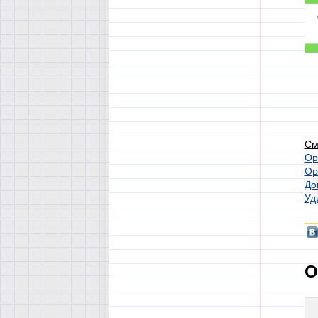
См
Ор
Ор
До
Уд
О