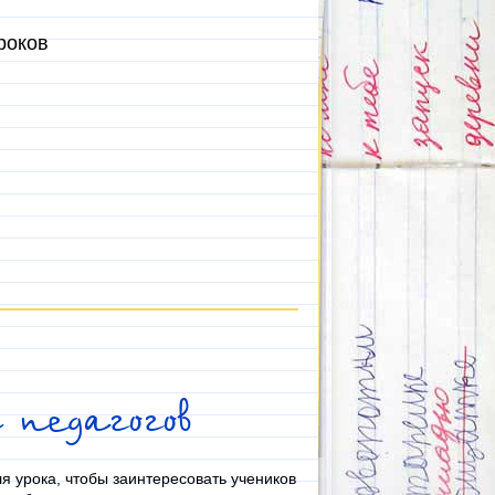
роков
 педагогов
ля урока, чтобы заинтересовать учеников