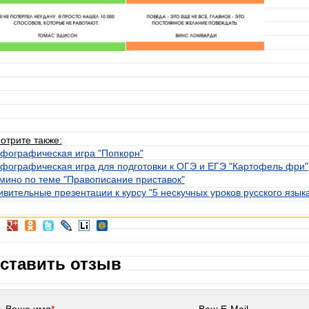
отрите также:
фографическая игра "Попкорн"
фографическая игра для подготовки к ОГЭ и ЕГЭ "Картофель фри"
мино по теме "Правописание приставок"
ивительные презентации к курсу "5 нескучных уроков русского язык
ставить отзыв
Ваше имя
*
Ваш E-Mail