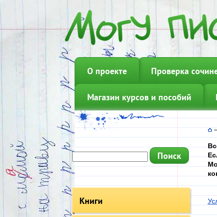
О проекте
Проверка сочин
Магазин курсов и пособий
Вс
Ес
Мо
ко
Книги
Ус