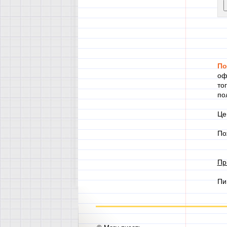
По
оф
то
по
Це
По
Пр
Пи