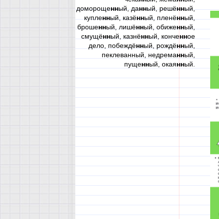
домороще
нн
ый, да
нн
ый, решё
нн
ый,
купле
нн
ый, казё
нн
ый, пленё
нн
ый,
броше
нн
ый, лишё
нн
ый, обиже
нн
ый,
смущё
нн
ый, казнё
нн
ый, конче
нн
ое
дело, побеждё
нн
ый, рождё
нн
ый,
пеклеванный, недрема
нн
ый,
пуще
нн
ый, окая
нн
ый.