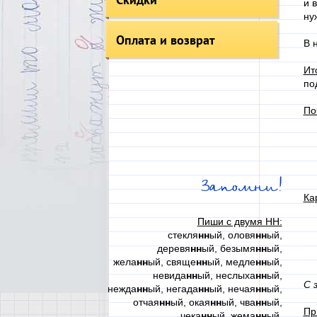
и 
ну
Оплата и возврат
В 
Ит
по
По
Запомни!
Ка
Пиши с двумя НН:
стекля
нн
ый, оловя
нн
ый,
деревя
нн
ый, безымя
нн
ый,
жела
нн
ый, свяще
нн
ый, медле
нн
ый,
невида
нн
ый, неслыха
нн
ый,
С 
нежда
нн
ый, негада
нн
ый, нечая
нн
ый,
отчая
нн
ый, окая
нн
ый, чва
нн
ый,
Пр
чека
нн
ый, жема
нн
ый,