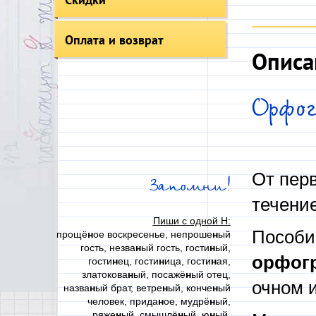
Оплата и возврат
Описа
Орфо
От перв
Запомни!
течение
Пиши с одной Н:
Пособи
прощё
н
ое воскресенье, непроше
н
ый
гость, незва
н
ый гость, гости
н
ый,
орфогр
гости
н
ец, гости
н
ица, гости
н
ая,
златокова
н
ый, посажё
н
ый отец,
очном 
назва
н
ый брат, ветре
н
ый, конче
н
ый
человек, прида
н
ое, мудрё
н
ый,
ряже
н
ый, смышлё
н
ый, ю
н
ый,