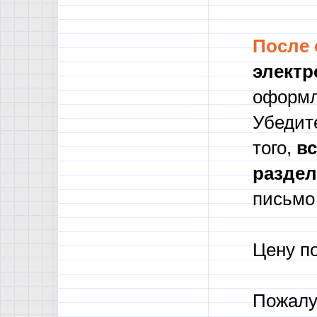
После
электр
оформл
Убедите
того,
в
с
разде
письмо 
Цену п
Пожалу