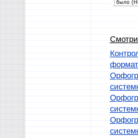
Смотри
Контрол
формат
Орфогра
системн
Орфогра
системн
Орфогра
системн