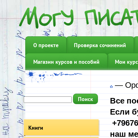
О проекте
Проверка сочинений
Магазин курсов и пособий
Мои курс
—
Орф
Все по
Если б
+79676
Книги
наш ме