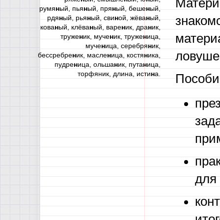
Матери
румя
н
ый, пья
н
ый, пря
н
ый, беше
н
ый,
рдя
н
ый, рья
н
ый, сви
н
ой, жёва
н
ый,
знаком
кова
н
ый, клёва
н
ый, варе
н
ик, дра
н
ик,
матери
труже
н
ик, муче
н
ик, труже
н
ица,
муче
н
ица, серебря
н
ик,
ловушек
бессребре
н
ик, масле
н
ица, костя
н
ика,
пудре
н
ица, ольша
н
ик, пута
н
ица,
торфяник, длина, исти
н
а.
Пособи
пре
зад
при
пра
для
кон
итог