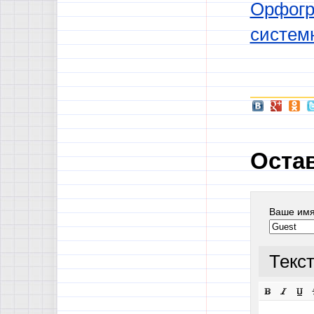
Орфогра
системн
Оста
Ваше им
Текс