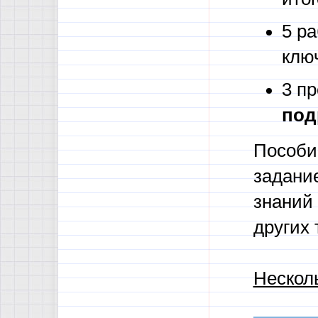
5 ра
клю
3 пр
под
Пособие
задани
знаний 
других 
Нескол