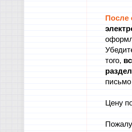
После
электр
оформл
Убедите
того,
в
с
разде
письмо 
Цену п
Пожалу