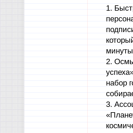
1. Быст
персон
подписи
который
минуты
2. Осм
успеха»
набор г
собира
3. Асс
«Плане
космиче