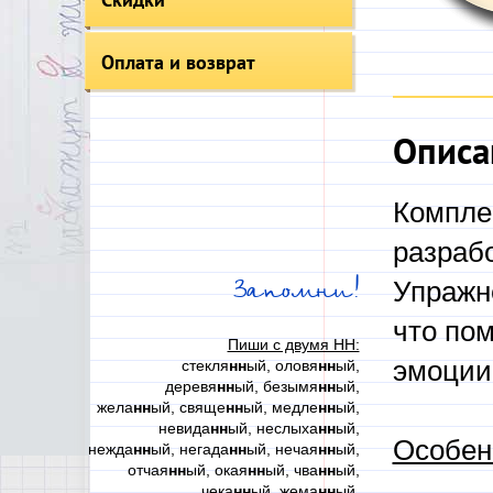
Оплата и возврат
Описа
Компле
разраб
Запомни!
Упражн
что по
Пиши с двумя НН:
эмоции
стекля
нн
ый, оловя
нн
ый,
деревя
нн
ый, безымя
нн
ый,
жела
нн
ый, свяще
нн
ый, медле
нн
ый,
невида
нн
ый, неслыха
нн
ый,
Особен
нежда
нн
ый, негада
нн
ый, нечая
нн
ый,
отчая
нн
ый, окая
нн
ый, чва
нн
ый,
чека
нн
ый, жема
нн
ый,