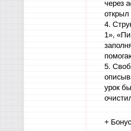
через а
открыл 
4. Стру
1», «Пи
заполн
помога
5. Своб
описыва
урок бы
очисти
+ Бонус