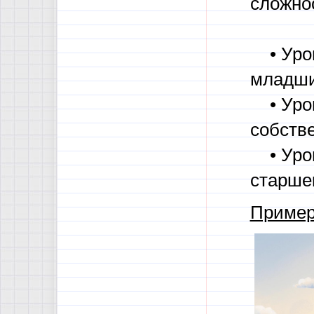
сложно
• Уров
младши
• Уров
собств
• Уров
старшек
Пример