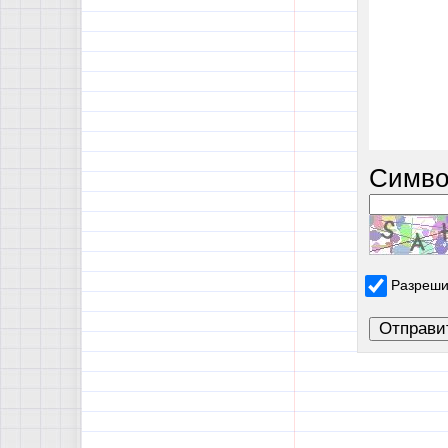
Симво
Разреши