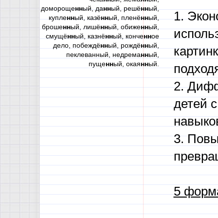
домороще
нн
ый, да
нн
ый, решё
нн
ый,
1. Экон
купле
нн
ый, казё
нн
ый, пленё
нн
ый,
броше
нн
ый, лишё
нн
ый, обиже
нн
ый,
исполь
смущё
нн
ый, казнё
нн
ый, конче
нн
ое
дело, побеждё
нн
ый, рождё
нн
ый,
картин
пеклеванный, недрема
нн
ый,
пуще
нн
ый, окая
нн
ый.
подход
2. Диф
детей 
навыко
3. Пов
превра
5 форм