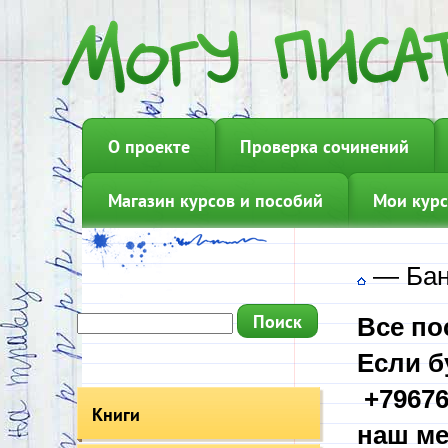
О проекте
Проверка сочинений
Магазин курсов и пособий
Мои курс
—
Бан
Все по
Если б
+79676
Книги
наш ме