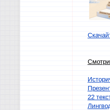
Скачай
Смотри
Истори
Презен
22 текс
Лингво