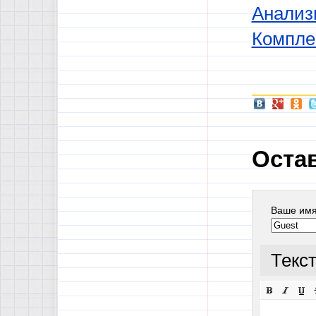
Анализ
Комплек
Оста
Ваше им
Текс