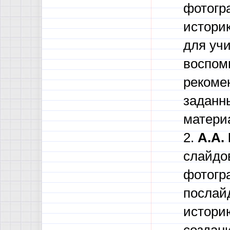
фотогр
истори
для уч
воспом
рекоме
заданны
матери
2.
А.А.
слайдо
фотогр
послай
истори