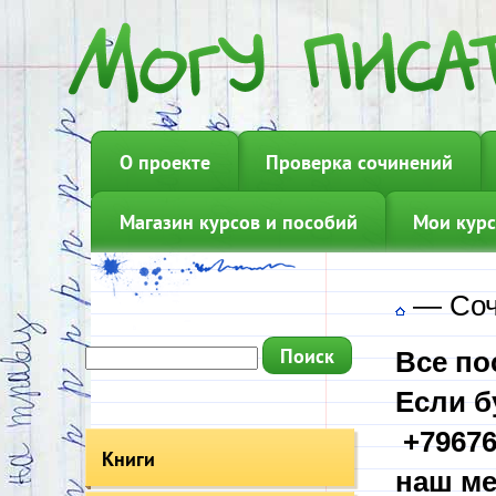
О проекте
Проверка сочинений
Магазин курсов и пособий
Мои курс
—
Соч
Все по
Если б
+79676
Книги
наш ме