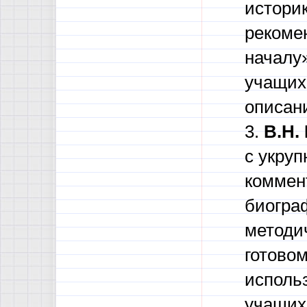
истори
рекоме
началу
учащихс
описан
3.
В.Н.
с укру
коммен
биогра
методи
готовом
исполь
учащихс