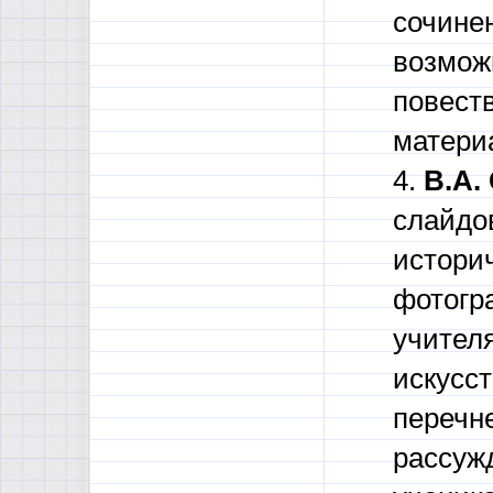
сочине
возмож
повест
матери
4.
В.А.
слайдо
истори
фотогр
учител
искусст
перечн
рассуж