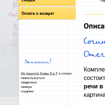
Оплата и возврат
Описа
Сочи
Отеч
Запомни!
Компле
Не пишутся буквы Д и Т
в словах:
состои
п
ос
кользнуться
п
ощ
ёчина
речи
в
п
оч
ерк
пор
уч
ик
картин