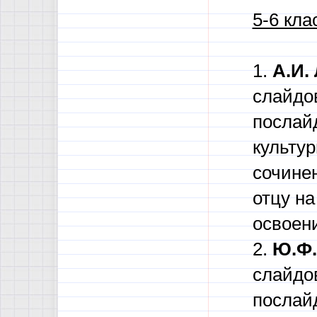
5-6 кла
1.
А.И.
слайдо
послай
культу
сочине
отцу н
освоени
2.
Ю.Ф.
слайдо
послай