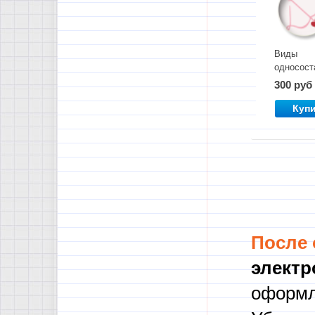
Виды
односост
предлож
300 руб
Куп
После
электр
оформл