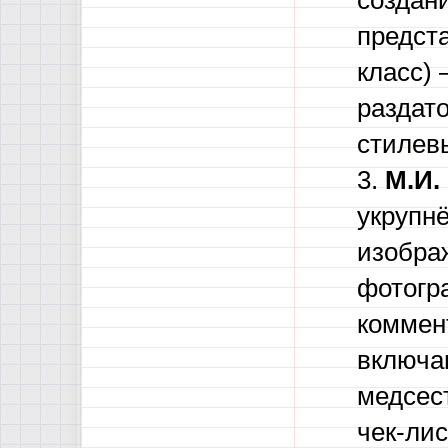
создан
предст
класс)
раздат
стилев
3.
М.И.
укрупн
изображ
фотогр
коммен
включа
медсес
чек-ли