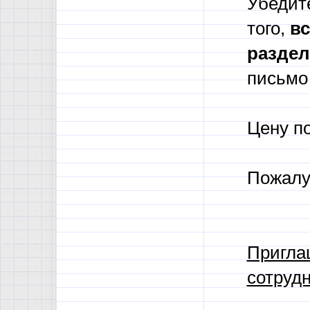
Убедите
того,
в
с
разде
письмо 
Цену п
Пожалу
Пригла
сотрудн