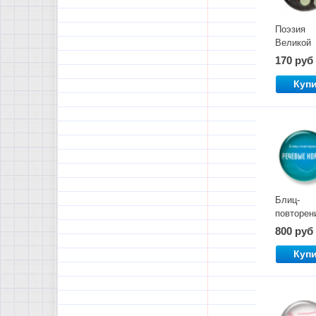
Поэзия
Великой
Отечеств
170 руб
войны
Куп
Блиц-
повторен
"Речевые
800 руб
нормы"
Куп