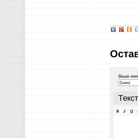
Оста
Ваше им
Текс