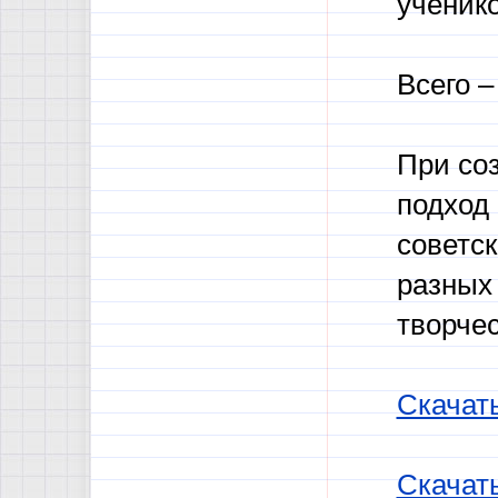
ученик
Всего –
При со
подход 
советск
разных
творчес
Скачат
Скачат