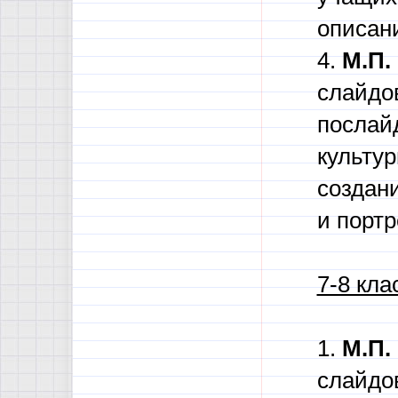
описан
4.
М.П.
слайдо
послай
культу
создан
и портр
7-8 кла
1.
М.П.
слайдо