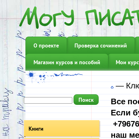
О проекте
Проверка сочинений
Магазин курсов и пособий
Мои курс
—
Клю
Все по
Если б
+79676
Книги
наш ме