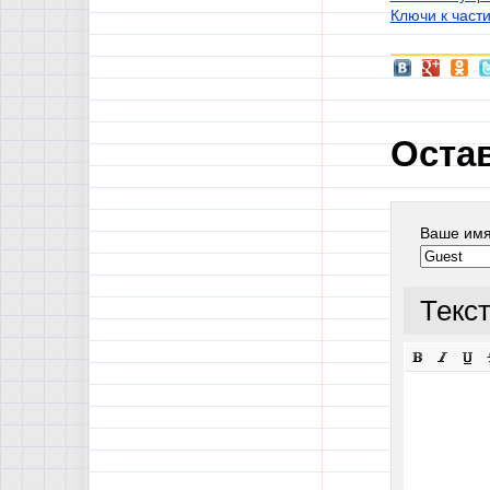
Ключи к част
Оста
Ваше им
Текс