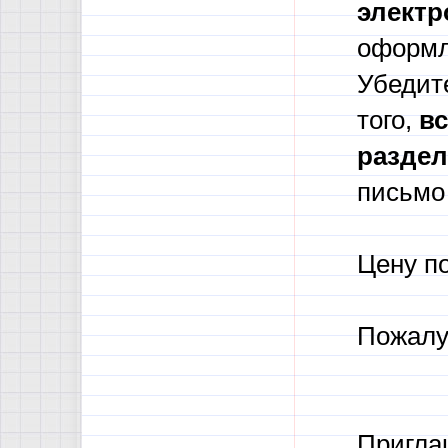
электр
оформл
Убедите
того,
в
с
разде
письмо 
Цену п
Пожалу
Пригла