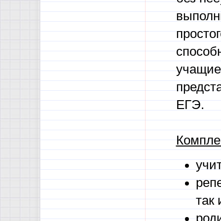
выполн
простог
способн
учащие
предста
ЕГЭ.
Компле
учи
реп
так 
род