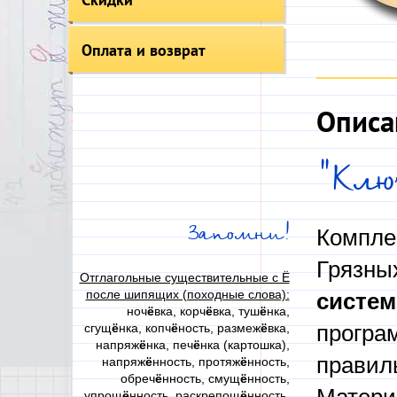
Оплата и возврат
Описа
"Клю
Запомни!
Компле
Грязны
Отглагольные существительные с Ё
после шипящих (походные слова):
систем
ноч
ё
вка, корч
ё
вка, туш
ё
нка,
сгущ
ё
нка, копч
ё
ность, размеж
ё
вка,
програ
напряж
ё
нка, печ
ё
нка (картошка),
правиль
напряж
ё
нность, протяж
ё
нность,
обреч
ё
нность, смущ
ё
нность,
упрощ
ё
нность, раскрепощ
ё
нность,