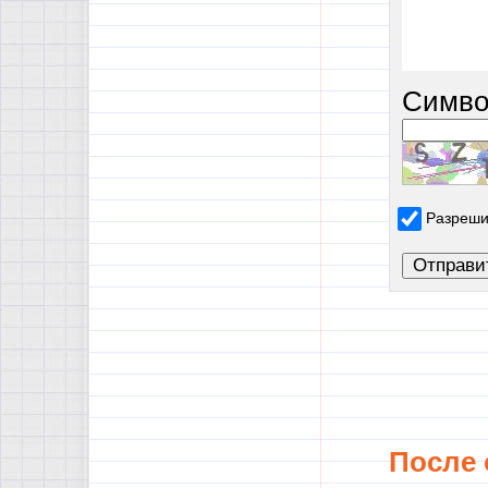
Симво
Разреши
После