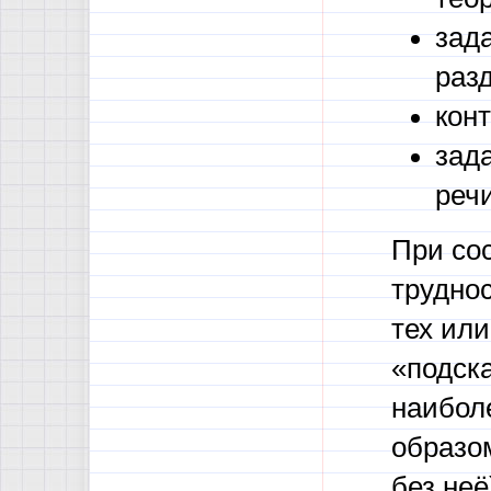
зад
разд
конт
зад
речи
При со
трудно
тех или
«подск
наибол
образом
без неё