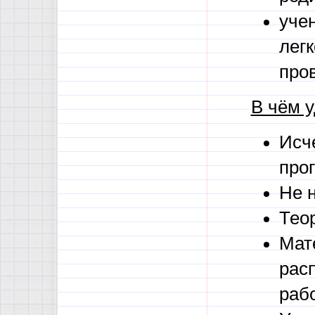
учен
легк
про
В чём 
Исч
про
Не 
Тео
Мат
рас
рабо