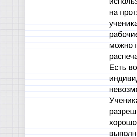
использ
на прот
ученик
рабочие
можно 
распеча
Есть в
индиви
невозм
Ученик
разреша
хорошо
выполн