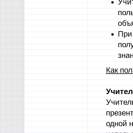
Учи
пол
объ
При
пол
зна
Как пол
Учите
Учител
презен
одной н