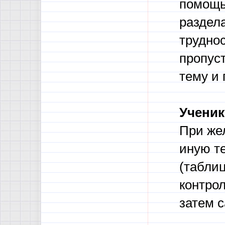
помощь
раздел
труднос
пропуст
тему и 
Учени
При же
иную т
(табли
контро
затем 