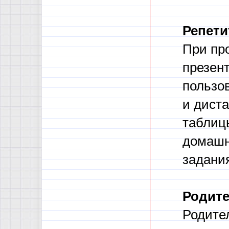
Репети
При пр
презент
пользов
и дист
таблиц
домашн
задания
Родит
Родител