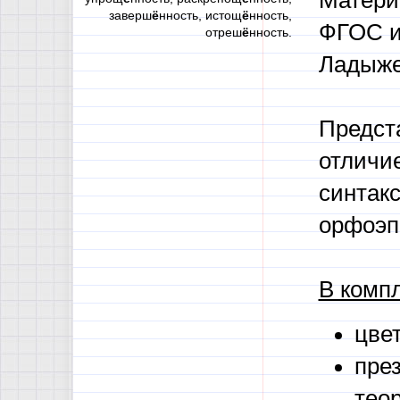
Матери
заверш
ё
нность, истощ
ё
нность,
ФГОС и
отреш
ё
нность.
Ладыже
Предст
отличие
синтакс
орфоэп
В компл
цве
пре
тео