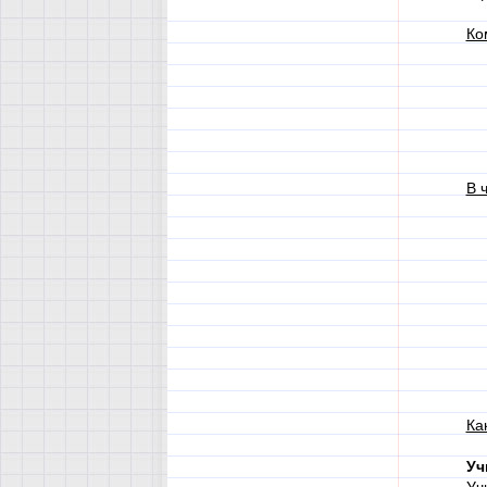
Ко
В 
Ка
Уч