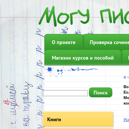
О проекте
Проверка сочин
Магазин курсов и пособий
Вс
Ес
Мо
ко
Книги
Ус