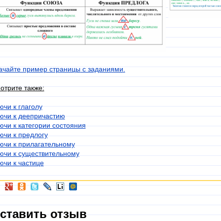
ачайте пример страницы
с заданиями
.
отрите также:
ючи к глаголу
ючи к деепричастию
ючи к категории состояния
ючи к предлогу
ючи к прилагательному
ючи к существительному
ючи к частице
ставить отзыв