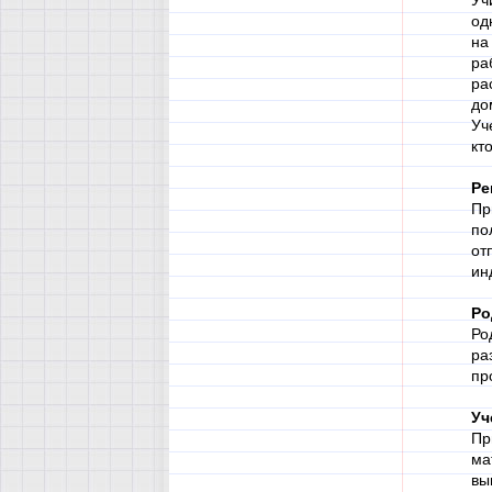
Уч
од
на
ра
ра
до
Уч
кт
Ре
Пр
по
от
ин
Ро
Ро
ра
пр
Уч
Пр
ма
вы