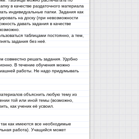
ке. Таблицы можно распечатать по
папку в качестве раздаточного материала
лать индивидуальные папки. Задания как
ировать на доску (при невозможности
можность давать задания в качестве
возможно.
ьзоваться таблицами постоянно, а тем,
лнять задания без неё.
ем совместно решать задания. Удобно
ционно. В течение обучения можно
омашней работы. Не надо придумывать
материалов объяснить любую тему из
оении той или иной темы (возможно,
ить, как ученик её усвоил.
 так как имеются все необходимые
льная работа). Учащийся может