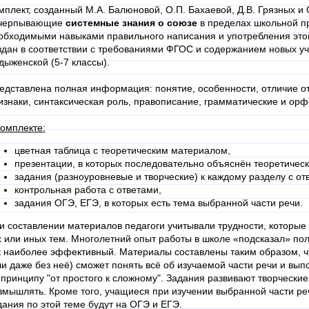
мплект, созданный М.А. Балюновой,
О.П. Бахаевой,
Д.В. Грязных и
черпывающие
системные знания о союзе
в пределах школьной п
обходимыми навыками правильного написания и употребления этой
здан в соответствии с требованиями ФГОС и содержанием новых уче
дыженской (5-7 классы).
едставлена полная информация: понятие, особенности, отличие от
изнаки, синтаксическая роль, правописание, грамматические и ор
комплекте:
цветная таблица с теоретическим материалом,
презентации, в которых последовательно объяснён теоретическ
задания (разноуровневые и творческие) к каждому разделу с от
контрольная работа с ответами,
задания ОГЭ, ЕГЭ, в которых есть тема выбранной части речи.
и составлении материалов педагоги учитывали трудности, которы
х или иных тем. Многолетний опыт работы в школе «подсказал» по
к наиболее эффективный. Материалы составлены таким образом, ч
ли даже без неё) сможет понять всё об изучаемой части речи и вы
 принципу "от простого к сложному". Задания развивают творческие
змышлять. Кроме того, учащиеся при изучении выбранной части реч
дания по этой теме будут на ОГЭ и ЕГЭ.