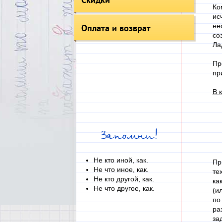
Ко
ис
не
Оплата и возврат
со
Ла
Пр
пр
В 
Запомни!
Не кто иной, как.
Пр
Не что иное, как.
те
Не кто другой, как.
ка
Не что другое, как.
(и
по
ра
за