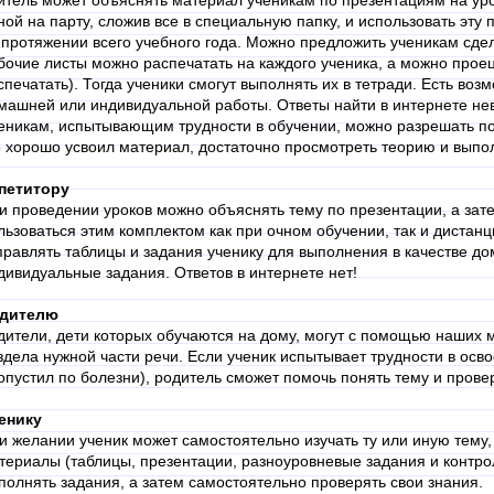
итель может объяснять материал ученикам по презентациям на уро
ной на парту, сложив все в специальную папку, и использовать эту 
 протяжении всего учебного года. Можно предложить ученикам сде
бочие листы можно распечатать на каждого ученика, а можно проец
спечатать). Тогда ученики смогут выполнять их в тетради. Есть воз
машней или индивидуальной работы. Ответы найти в интернете не
еникам, испытывающим трудности в обучении, можно разрешать пол
о хорошо усвоил материал, достаточно просмотреть теорию и выпо
петитору
и проведении уроков можно объяснять тему по презентации, а зат
льзоваться этим комплектом как при очном обучении, так и дистан
правлять таблицы и задания ученику для выполнения в качестве д
дивидуальные задания. Ответов в интернете нет!
дителю
дители, дети которых обучаются на дому, могут с помощью наших 
здела нужной части речи. Если ученик испытывает трудности в осв
опустил по болезни), родитель сможет помочь понять тему и провер
енику
и желании ученик может самостоятельно изучать ту или иную тему,
териалы (таблицы, презентации, разноуровневые задания и контро
полнять задания, а затем самостоятельно проверять свои знания.