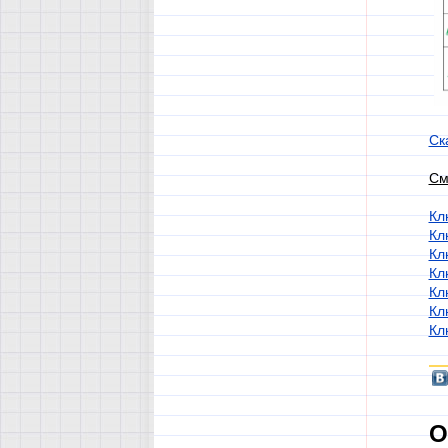
Ск
См
Кл
Кл
Кл
Кл
Кл
Кл
Кл
О