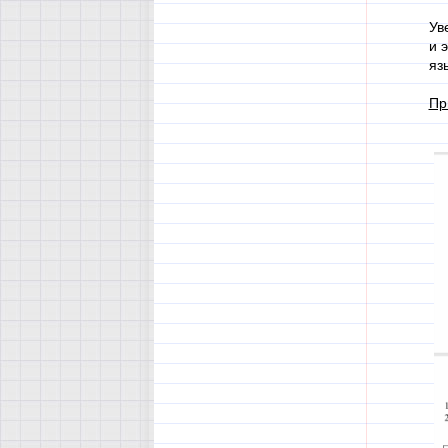
Ув
и 
яз
Пр