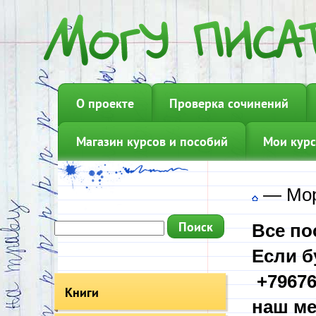
О проекте
Проверка сочинений
Магазин курсов и пособий
Мои курс
—
Мор
Все по
Если б
+79676
Книги
наш ме