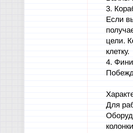
3. Кора
Если вы
получа
цели. 
клетку.
4. Фини
Побежд
Характ
Для ра
Оборудо
колонки