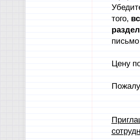
Убедите
того,
в
с
разде
письмо 
Цену п
Пожалу
Пригла
сотрудн