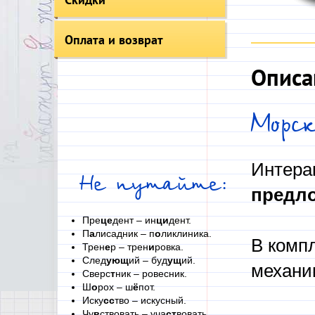
Оплата и возврат
Описа
Морс
Интера
Не путайте:
предл
Пре
це
дент – ин
ци
дент.
П
а
лисадник – п
о
ликлиника.
В комп
Трен
е
р – трен
и
ровка.
След
ующ
ий – буд
ущ
ий.
механи
Сверс
т
ник – ровесник.
Ш
о
рох – ш
ё
пот.
Иску
сс
тво – искусный.
Чу
в
ствовать – уча
ст
вовать.