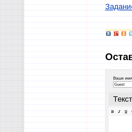
Задани
Оста
Ваше им
Текс