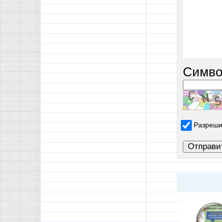
Симво
Разреши