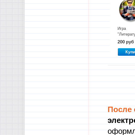
Игра
"Литерат
шпион"
200 руб
Куп
После
электр
оформл