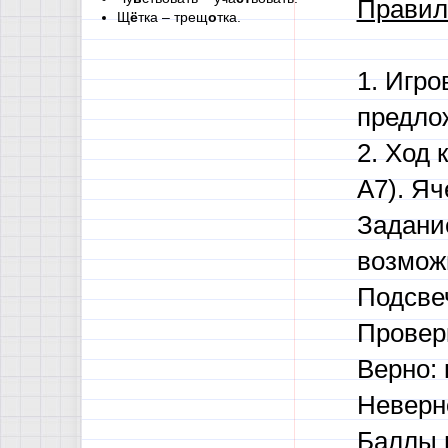
Правил
Щ
ё
тка – трещ
о
тка.
1. Игро
предло
2. Ход 
А7). Яч
Задани
возмож
Подсве
Провер
Верно: 
Неверно
Баллы 