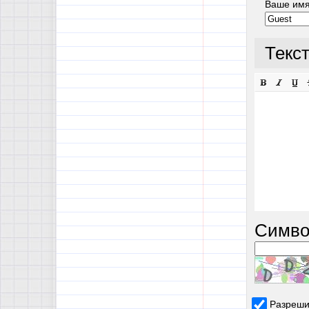
Ваше им
Текс
Симво
Разреши