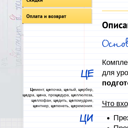
Оплата и возврат
Описа
Осно
Компле
для уро
ЦЕ
подгот
Це
мент,
це
почка,
це
лый,
це
рбер,
це
дра,
це
на, про
це
дура,
це
ллюлоза,
це
ллофан,
це
дить,
це
ломудрие,
Что вхо
це
нтнер,
це
пенеть,
це
ремония.
ЦИ
Пре