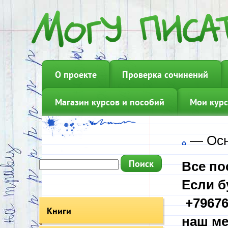
О проекте
Проверка сочинений
Магазин курсов и пособий
Мои курс
—
Ос
Все по
Если б
+79676
Книги
наш ме