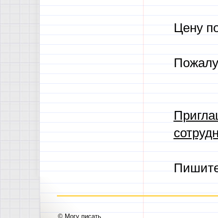
Цену п
Пожалу
Пригла
сотрудн
Пишит
© Могу писать