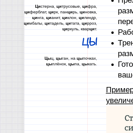
Пре
Ци
стерна,
ци
трусовые,
ци
фра,
раз
ци
ферблат,
ци
рк, пан
ци
рь,
ци
новка,
ци
нга,
ци
анит,
ци
клон,
ци
линдр,
пер
ци
мбалы,
ци
тадель,
ци
тата,
ци
рроз,
ци
ркуль, квар
ци
т.
Раб
ЦЫ
Тре
раз
Цы
ц,
цы
ган, на
цы
почках,
Гот
цы
плёнок,
цы
па,
цы
кать.
ваш
Пример
увелич