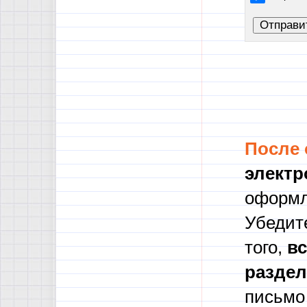
После
электр
оформл
Убедите
того,
в
с
разде
письмо 