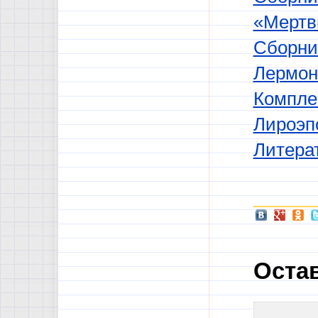
«Мертв
Сборник
Лермон
Компле
Лироэп
Литера
Оста