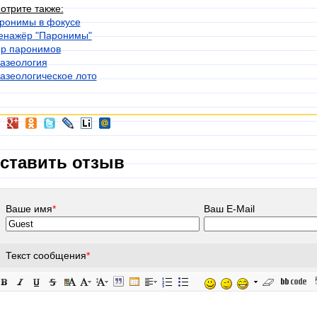
отрите также:
ронимы в фокусе
енажёр "Паронимы"
р паронимов
азеология
азеологическое лото
ставить отзыв
Ваше имя
*
Ваш E-Mail
Текст сообщения
*