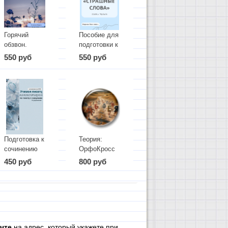
Горячий
Пособие для
обзвон.
подготовки к
Подготовка к
ЕГЭ по
550 руб
550 руб
ЕГЭ по
орфографии
русскому
(задания 9
языку
-15)
"Страшные
слова"
Подготовка к
Теория:
сочинению
ОрфоКросс
ЕГЭ. Учимся
450 руб
800 руб
писать
комментарий
по тексту с
лакунами.
чте
на адрес, который укажете при