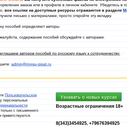
ормлении заказа или в профиле в личном кабинете. Убедитесь в то
го,
в
се ссылки на доступные ресурсы отражаются в разделе
М
лучили письмо с материалами, просто откройте эту вкладку.
ну пособий определяют авторы.
жалуйста, содержание пособий обсуждайте с авторами.
иглашаем авторов пособий по русскому языку к сотрудничеству.
шите:
admin@mogu-pisat.ru
ете
Пользовательское
Узнавать о новых курсах
ку персональных
иденциальности
Возрастные ограничения 18+
только с письменного
и приветствуются.
8(343)3454925, +79676394925