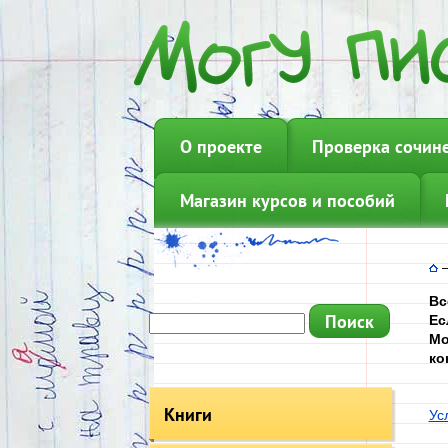
О проекте
Проверка сочин
Магазин курсов и пособий
Вс
Ес
Мо
ко
Книги
Ус