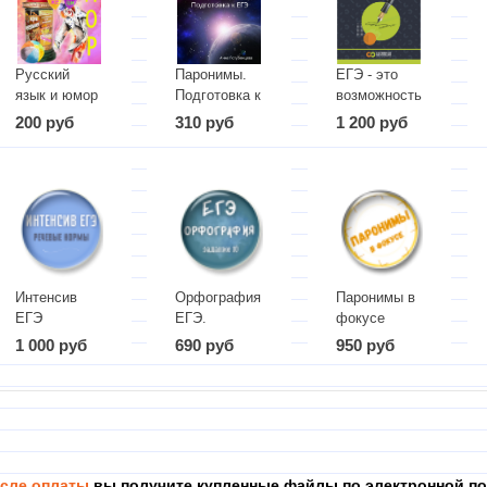
Русский
Паронимы.
ЕГЭ - это
язык и юмор
Подготовка к
возможность!
ЕГЭ
2025
200 руб
310 руб
1 200 руб
Интенсив
Орфография
Паронимы в
ЕГЭ
ЕГЭ.
фокусе
(Речевые
Задание 10
1 000 руб
690 руб
950 руб
нормы)
сле оплаты
вы получите купленные файлы по электронной по