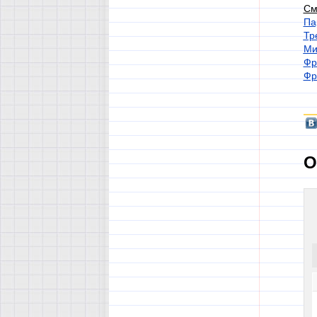
См
Па
Тр
Ми
Фр
Фр
О