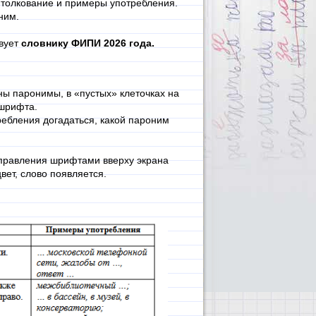
 толкование и примеры употребления.
ним.
твует
словнику
ФИПИ 2026 года.
ны паронимы, в «пустых» клеточках на
 шрифта.
ребления догадаться, какой пароним
управления шрифтами вверху экрана
вет, слово появляется.