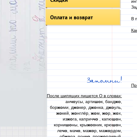
ин
За
Оплата и возврат
В 
Ка
Запомни!
Пр
После шипящих пишется О в словах:
ан
чо
усы, арти
шо
к, банд
жо
,
бор
жо
ми, д
жо
кер, д
жо
нка, д
жо
уль,
жо
кей,
жо
нглёр,
жо
м,
жо
р,
жо
х,
из
жо
га, каприч
чо
, капю
шо
н,
корни
шо
ны, кры
жо
вник, крю
шо
н,
ле
чо
, ма
чо
, ма
жо
р, ма
жо
рдом,
об
жо
ра, пон
чо
, про
жо
рливый,