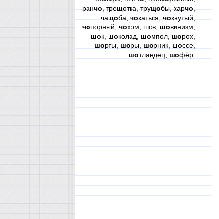
ран
чо
, трещотка, тру
що
бы, хар
чо
,
ча
що
ба,
чо
каться,
чо
кнутый,
чо
порный,
чо
хом, шов,
шо
винизм,
шо
к,
шо
колад,
шо
мпол,
шо
рох,
шо
рты,
шо
ры,
шо
рник,
шо
ссе,
шо
тландец,
шо
фёр.