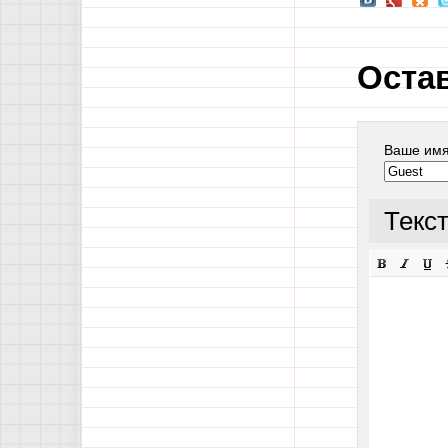
Оста
Ваше им
Текс