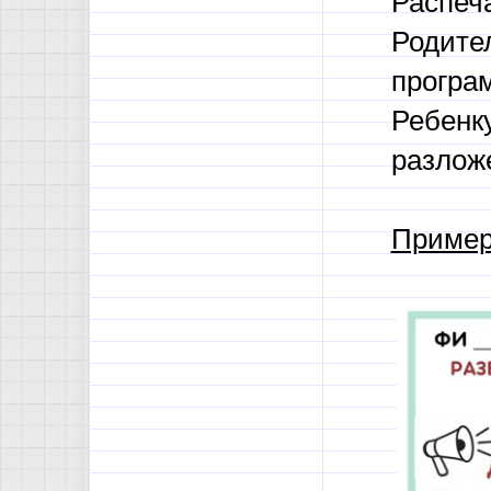
Распеча
Родите
програм
Ребенку
разлож
Пример