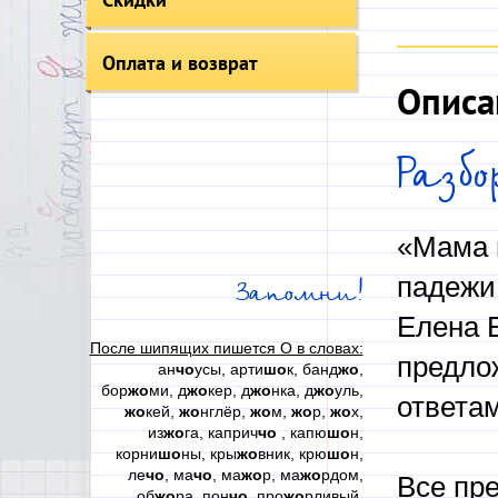
Оплата и возврат
Описа
Разб
«Мама 
падежи
Запомни!
Елена 
После шипящих пишется О в словах:
предло
ан
чо
усы, арти
шо
к, банд
жо
,
бор
жо
ми, д
жо
кер, д
жо
нка, д
жо
уль,
ответа
жо
кей,
жо
нглёр,
жо
м,
жо
р,
жо
х,
из
жо
га, каприч
чо
, капю
шо
н,
корни
шо
ны, кры
жо
вник, крю
шо
н,
ле
чо
, ма
чо
, ма
жо
р, ма
жо
рдом,
Все пре
об
жо
ра, пон
чо
, про
жо
рливый,