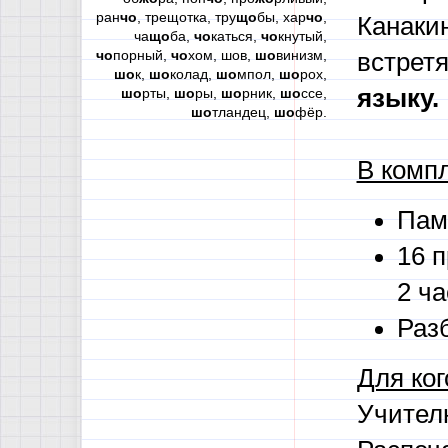
ран
чо
, трещотка, тру
що
бы, хар
чо
,
Канакин
ча
що
ба,
чо
каться,
чо
кнутый,
чо
порный,
чо
хом, шов,
шо
винизм,
встретя
шо
к,
шо
колад,
шо
мпол,
шо
рох,
языку.
шо
рты,
шо
ры,
шо
рник,
шо
ссе,
шо
тландец,
шо
фёр.
В компл
Пам
16 
2 ча
Раз
Для ког
Учителю