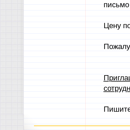
письмо 
Цену п
Пожалу
Пригла
сотрудн
Пишит