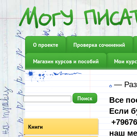
О проекте
Проверка сочинений
Магазин курсов и пособий
Мои курс
—
Раз
Все по
Если б
+79676
Книги
наш ме