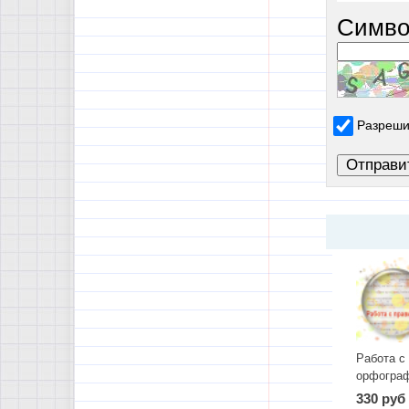
Симво
Разреши
Работа с
орфогра
правилом
330 руб