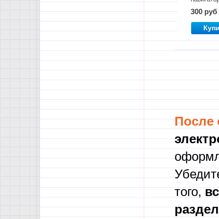
300 руб
Куп
После
электр
оформл
Убедите
того,
в
с
разде