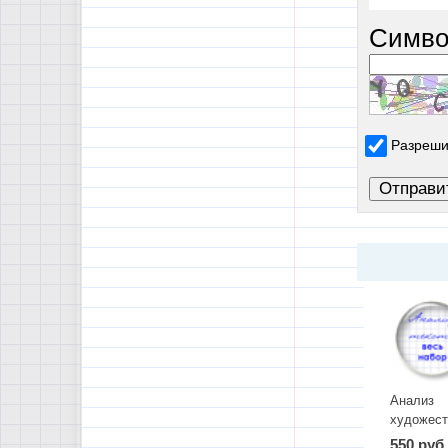
Симво
Разреши
Анализ
художест
текста. В
550 руб