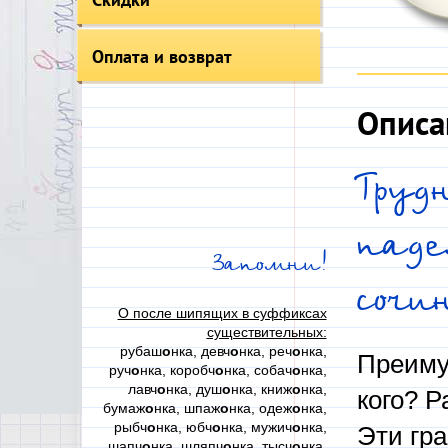
Оплата и возврат
Описа
Труд
паде
Запомни!
сочи
О после шипящих в суффиксах
существительных:
рубаш
о
нка, девч
о
нка, реч
о
нка,
Преиму
руч
о
нка, коробч
о
нка, собач
о
нка,
лавч
о
нка, душ
о
нка, книж
о
нка,
кого? Р
бумаж
о
нка, шпаж
о
нка, одеж
о
нка,
рыбч
о
нка, юбч
о
нка, мужич
о
нка,
Эти гр
шапч
о
нка, шляпч
о
нка, тысч
о
нка,