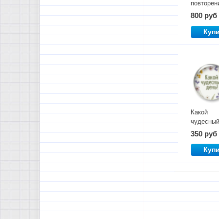
повторен
"Речевые
800 руб
нормы"
Куп
Какой
чудесны
день! Уро
350 руб
русского
языка. Ч
Куп
1. Сентяб
октябрь.