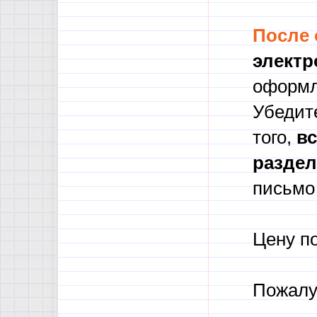
После
электр
оформл
Убедите
того,
в
с
разде
письмо 
Цену п
Пожалу