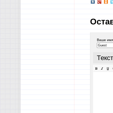
Оста
Ваше им
Текс