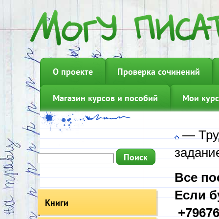
О проекте
Проверка сочинений
Магазин курсов и пособий
Мои курс
—
Тру
задание
Все по
Если б
Книги
+79676