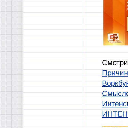
Смотри
Причин
Воркбу
Смысло
Интенси
ИНТЕНС