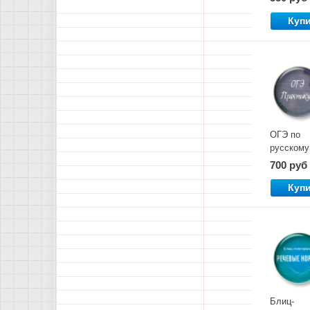
набор
Куп
ОГЭ по
русскому
языку.
700 руб
Практику
Куп
Блиц-