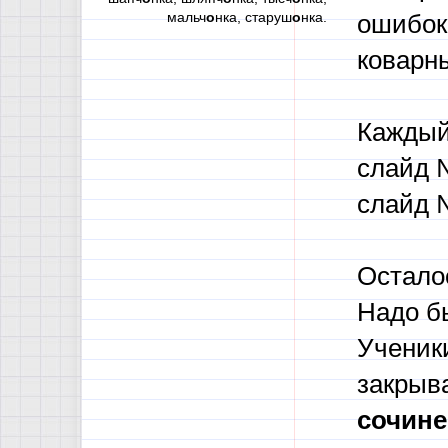
мальч
о
нка, старуш
о
нка.
ошибо
коварн
Каждый
слайд 
слайд 
Осталос
Надо б
Ученики
закрыв
сочине