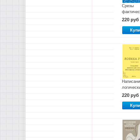
Срезы
фактичес
грамотно
220 руб
по
орфогра
Куп
Написани
логическ
корректн
220 руб
Итоговог
сочинени
Куп