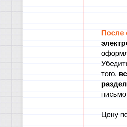
После
электр
оформл
Убедите
того,
в
с
разде
письмо 
Цену п