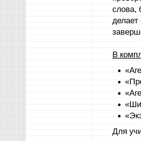
слова, 
делает
заверш
В компл
«Аг
«Пр
«Аге
«Ши
«Экз
Для учи