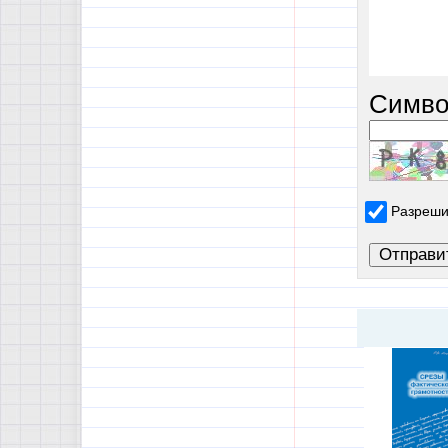
Симво
Разреши