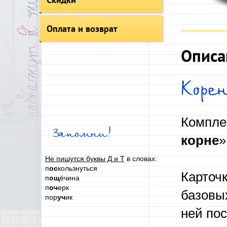
Оплата и возврат
Описа
Коре
Комплек
Запомни!
корне
»
Не пишутся буквы Д и Т
в словах:
п
ос
кользнуться
Карточк
п
ощ
ёчина
п
оч
ерк
базовы
пор
уч
ик
ней по