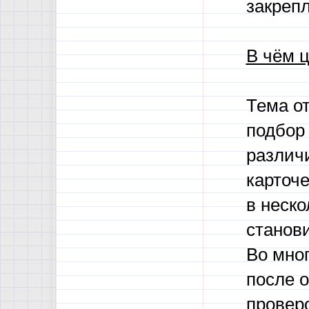
закрепл
В чём ц
Тема о
подбор
различ
карточе
в неско
станов
Во мно
после 
провер