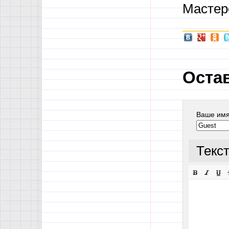
Мастерс
Оста
Ваше им
Текс