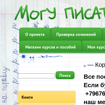
О проекте
Проверка сочинений
Магазин курсов и пособий
Мои курс
—
Кор
Все по
Если б
+79676
Книги
наш ме