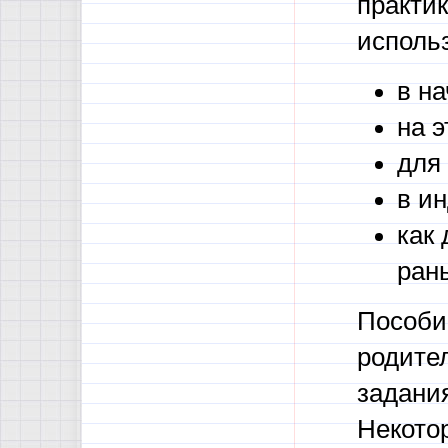
практик
исполь
в н
на 
для
в и
как 
ран
Пособи
родител
задани
Некото