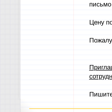
письмо 
Цену п
Пожалу
Пригла
сотрудн
Пишит