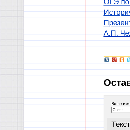
ОГЭ по
Истори
Презен
А.П. Че
Оста
Ваше им
Текс