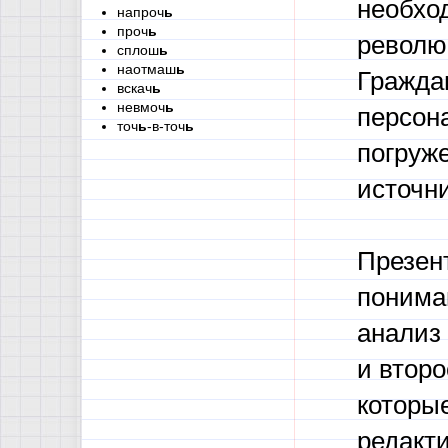
необхо
напроч
ь
проч
ь
револю
сплош
ь
наотмаш
ь
Гражда
вскач
ь
невмоч
ь
персона
точ
ь
-в-точ
ь
погруже
источни
Презен
пониман
анализ 
и втор
которые
редакт