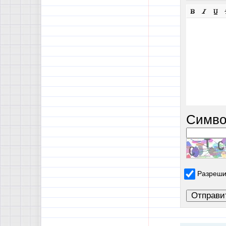
Симво
Разреши