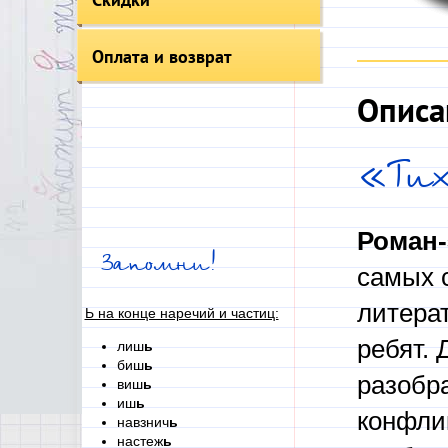
Оплата и возврат
Описа
«Тих
Роман-
Запомни!
самых 
литерат
Ь на конце наречий и частиц:
ребят.
лиш
ь
биш
ь
разобра
виш
ь
иш
ь
конфлик
навзнич
ь
настеж
ь