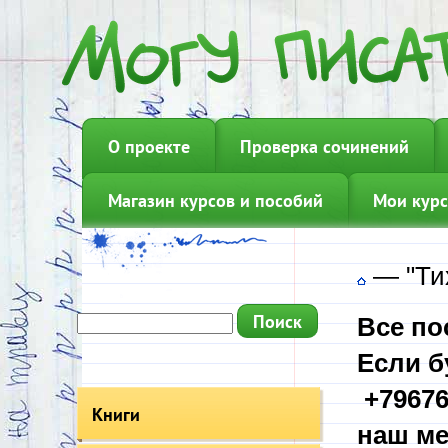
О проекте
Проверка сочинений
Магазин курсов и пособий
Мои курс
—
"Ти
Все по
Если б
+79676
Книги
наш ме