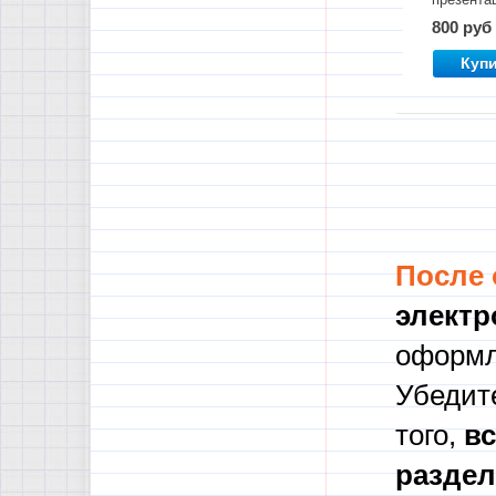
"Пунктуа
800 руб
Задания 
21 ЕГЭ"
Куп
После
электр
оформл
Убедите
того,
в
с
разде