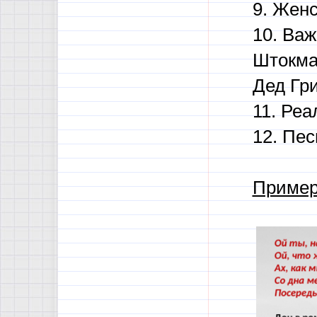
9. Женс
10. Ва
Штокман
Дед Гр
11. Ре
12. Пес
Пример