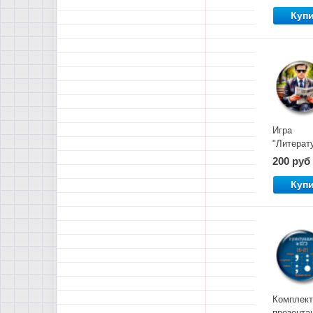
Куп
Игра
"Литерат
шпион"
200 руб
Куп
Комплект
презента