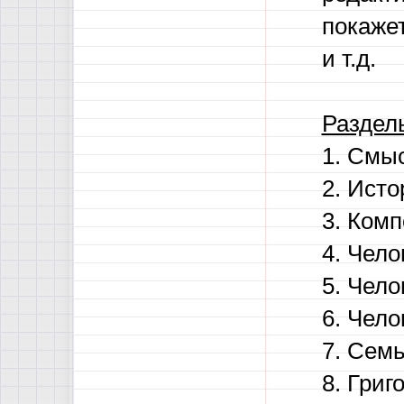
покаже
и т.д.
Раздел
1. Смы
2. Исто
3. Ком
4. Чело
5. Чело
6. Чело
7. Сем
8. Григ