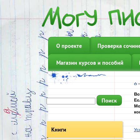
О проекте
Проверка сочин
Магазин курсов и пособий
Вс
Ес
Мо
ко
Книги
Ус