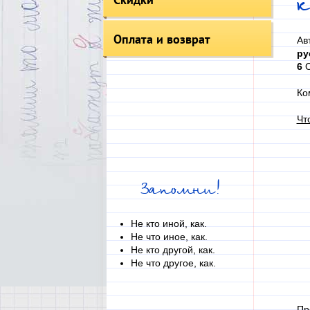
Оплата и возврат
Ав
ру
6
О
Ко
Чт
Запомни!
Не кто иной, как.
Не что иное, как.
Не кто другой, как.
Не что другое, как.
Пр