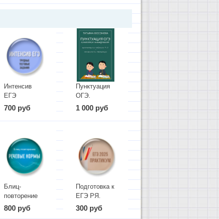
Интенсив
Пунктуация
ЕГЭ
ОГЭ.
(Трудные
Комплект
700 руб
1 000 руб
тестовые
материалов
задания)
Блиц-
Подготовка к
повторение
ЕГЭ РЯ.
"Речевые
Сочинение
800 руб
300 руб
нормы"
(задание 27).