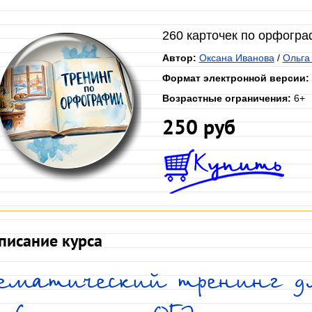
260 карточек по орфогр
Автор:
Оксана Иванова
/
Ольга
Формат электронной версии:
Возрастные ограничения:
6+
250 руб
писание курса
Тематический тренинг дл