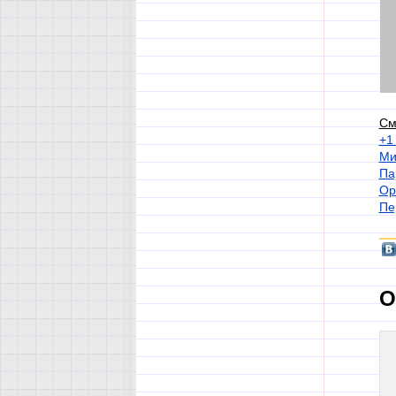
См
+1
Ми
Па
Ор
Пе
О