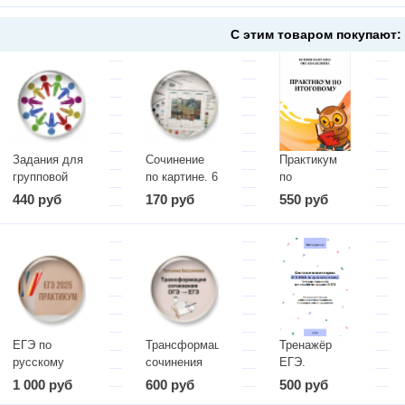
С этим товаром покупают:
Задания для
Сочинение
Практикум
групповой
по картине. 6
по
работы на
класс
Итоговому
440 руб
170 руб
550 руб
уроках
сочинению
русского
языка
ЕГЭ по
Трансформация
Тренажёр
русскому
сочинения
ЕГЭ.
языку.
ОГЭ - ЕГЭ
Задание 8
1 000 руб
600 руб
500 руб
Практикум