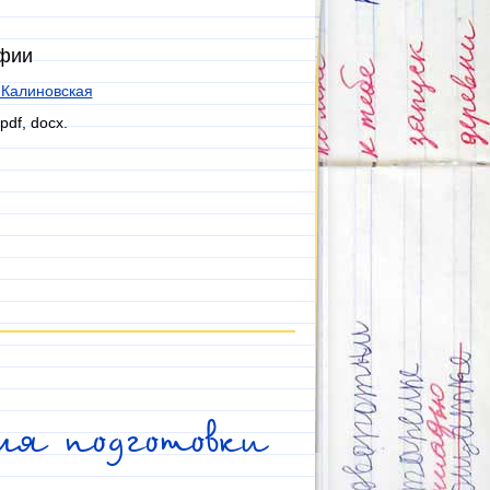
афии
 Калиновская
pdf, docx.
я подготовки