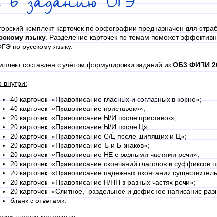
к 6 заданию ОГЭ
торский комплект карточек по орфографии предназначен для отра
сскому языку
. Разделение карточек по темам поможет эффективн
ГЭ по русскому языку.
мплект составлен с учётом формулировки заданий из
ОБЗ ФИПИ 20
о внутри:
40 карточек «Правописание гласных и согласных в корне»;
40 карточек «Правописание приставок»»;
20 карточек «Правописание Ы/И после приставок»;
20 карточек «Правописание Ы/И после Ц»;
20 карточек «Правописание О/Ё после шипящих и Ц»;
20 карточек «Правописание Ъ и Ь знаков»;
20 карточек «Правописание НЕ с разными частями речи»;
20 карточек «Правописание окончаний глаголов и суффиксов п
20 карточек «Правописание падежных окончаний существитель
20 карточек «Правописание Н/НН в разных частях речи»;
20 карточек «Слитное, раздельное и дефисное написание разн
бланк с ответами.
еимущества материала: