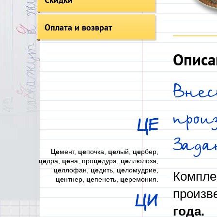
Оплата и возврат
Описа
Вне
прои
ЦЕ
Зада
Це
мент,
це
почка,
це
лый,
це
рбер,
це
дра,
це
на, про
це
дура,
це
ллюлоза,
це
ллофан,
це
дить,
це
ломудрие,
Компле
це
нтнер,
це
пенеть,
це
ремония.
произв
ЦИ
года
.