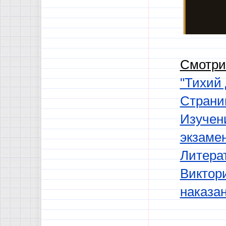
Смотри
"Тихий
Страни
Изучени
экзаме
Литера
Виктори
наказа