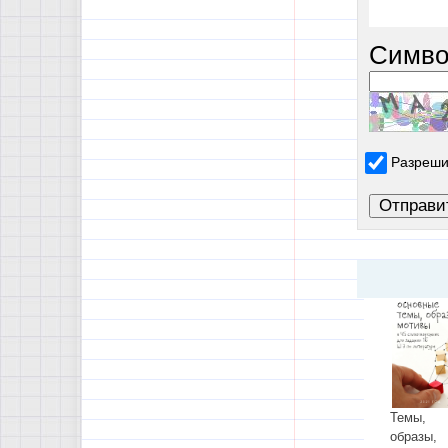
Симво
Разреши
Темы,
образы,