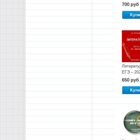
мотивы в
700 руб
стихотво
Куп
Литерату
ЕГЭ – 20
Лирика
650 руб
Куп