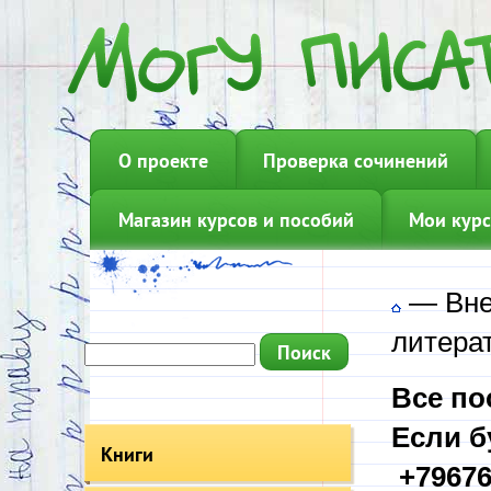
О проекте
Проверка сочинений
Магазин курсов и пособий
Мои курс
—
Вне
литера
Все по
Если б
Книги
+79676