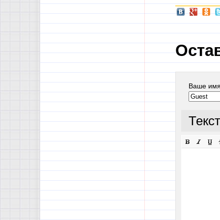
Оста
Ваше им
Текс