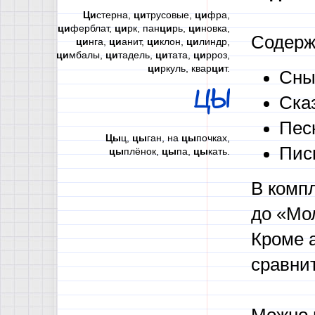
Ци
стерна,
ци
трусовые,
ци
фра,
ци
ферблат,
ци
рк, пан
ци
рь,
ци
новка,
Содер
ци
нга,
ци
анит,
ци
клон,
ци
линдр,
ци
мбалы,
ци
тадель,
ци
тата,
ци
рроз,
ци
ркуль, квар
ци
т.
Сны 
ЦЫ
Сказ
Пес
Цы
ц,
цы
ган, на
цы
почках,
Пис
цы
плёнок,
цы
па,
цы
кать.
В комп
до «Мо
Кроме 
сравни