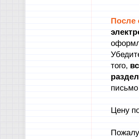
После
электр
оформл
Убедите
того,
в
с
разде
письмо 
Цену п
Пожалу