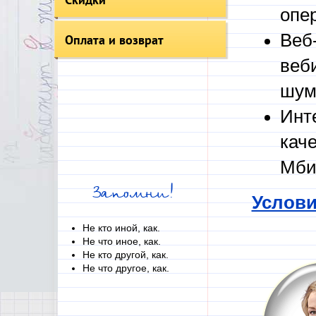
опе
Веб
Оплата и возврат
веб
шум
Инт
кач
Мби
Запомни!
Услови
Не кто иной, как.
Не что иное, как.
Не кто другой, как.
Не что другое, как.