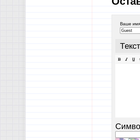
Оста
Ваше им
Текс
Симво