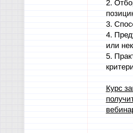
2. Отб
позици
3. Спо
4. Пре
или не
5. Прак
критер
Курс за
получит
вебина