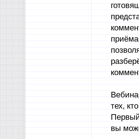
готовя
предст
коммен
приёма
позвол
разбер
коммен
Вебина
тех, кт
Первый
вы мож