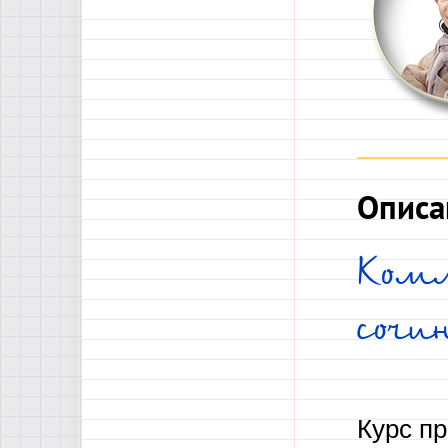
Описа
Комм
сочи
Курс пр