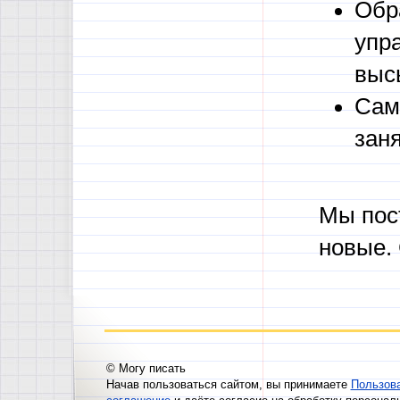
Обр
упр
выс
Сам
зан
Мы пос
новые.
© Могу писать
Начав пользоваться сайтом, вы принимаете
Пользов