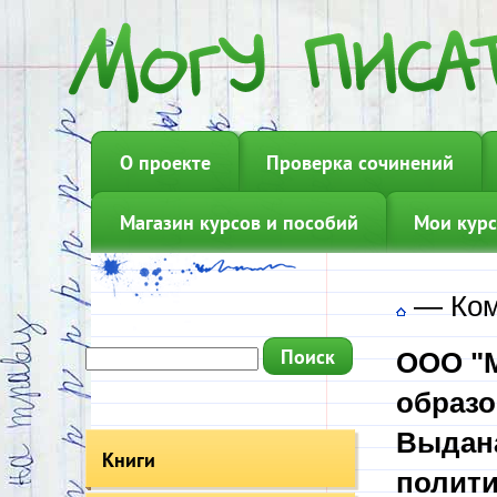
О проекте
Проверка сочинений
Магазин курсов и пособий
Мои курс
—
Ком
ООО "М
образо
Выдана
Книги
полити