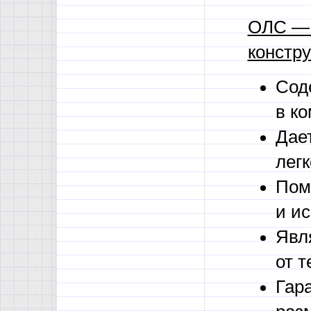
ОЛС — 
констру
Сод
в к
Дае
легк
Пом
и ис
Явл
от т
Гар