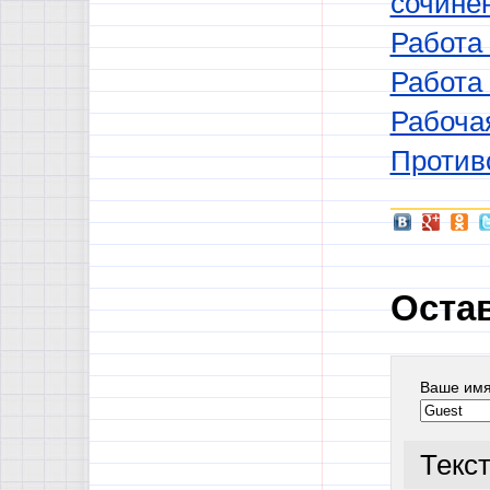
сочине
Работа
Работа
Рабоча
Против
Оста
Ваше им
Текс