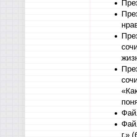
Пре
Пре
нра
Пре
соч
жиз
Пре
соч
«Ка
пон
Фай
Фай
г.» 