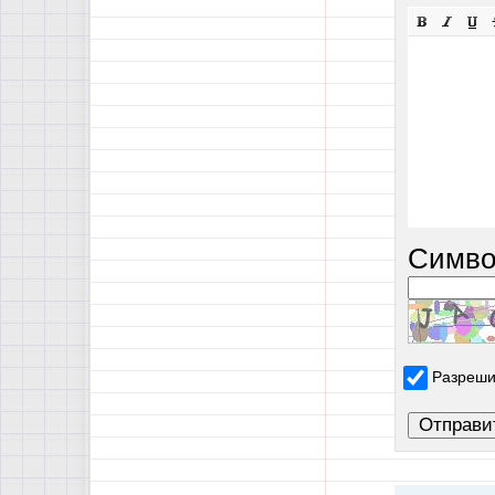
Симво
Разреши