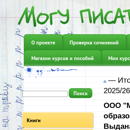
О проекте
Проверка сочинений
Магазин курсов и пособий
Мои курс
—
Ито
2025/26 
ООО "М
образо
Книги
Выдана