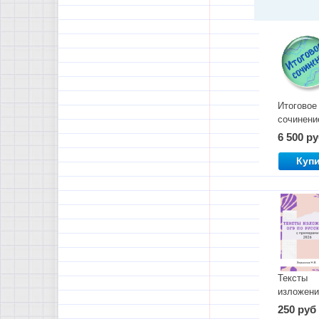
Итоговое
сочинени
на макси
6 500 р
Куп
Тексты
изложени
ОГЭ по
250 руб
русскому