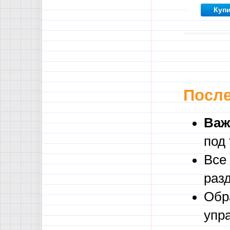
языку с
Куп
примера
После
Важ
под
Все
раз
Обр
упр