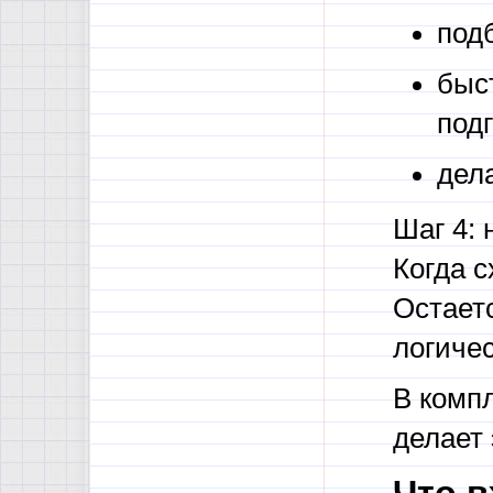
под
быс
под
дел
Шаг 4: 
Когда с
Остает
логичес
В комп
делает