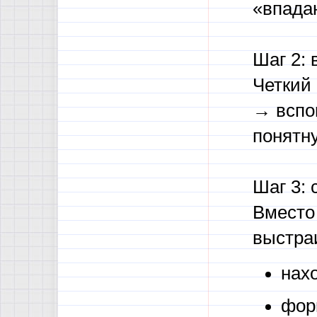
«впадаю
Шаг 2: 
Четкий
→ вспо
понятн
Шаг 3: 
Вместо
выстра
нах
фор