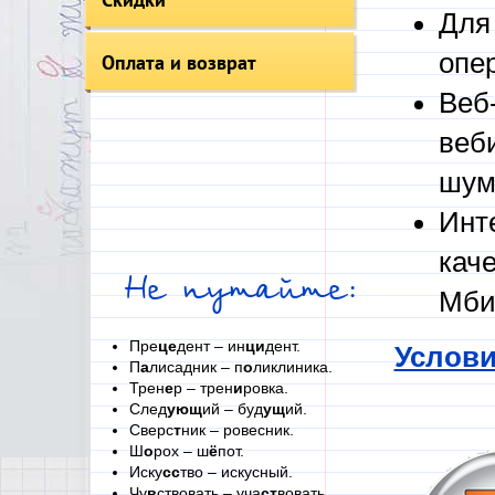
Для
опе
Оплата и возврат
Веб
веб
шум
Инт
кач
Не путайте:
Мби
Пре
це
дент – ин
ци
дент.
Услови
П
а
лисадник – п
о
ликлиника.
Трен
е
р – трен
и
ровка.
След
ующ
ий – буд
ущ
ий.
Сверс
т
ник – ровесник.
Ш
о
рох – ш
ё
пот.
Иску
сс
тво – искусный.
Чу
в
ствовать – уча
ст
вовать.