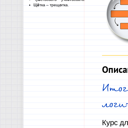
Щ
ё
тка – трещ
о
тка.
Описа
Итог
логи
Курс дл