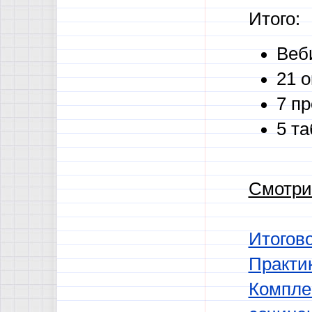
Итого:
Веб
21 о
7 пр
5 та
Смотри
Итогово
Практи
Комплек