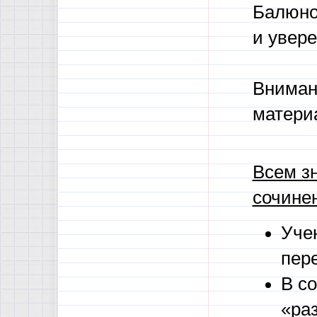
Балюно
и увере
Вниман
матери
Всем зн
сочине
Уче
пере
В с
«раз