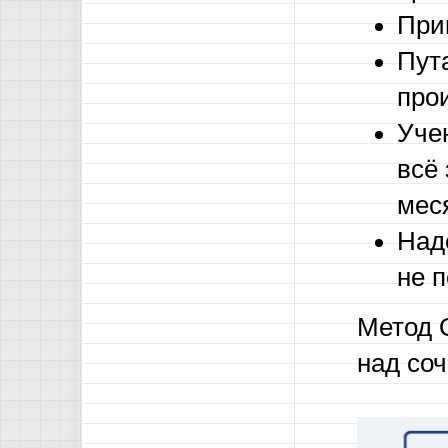
Прим
Пута
про
Учен
всё 
мес
Над
не п
Метод 
над со