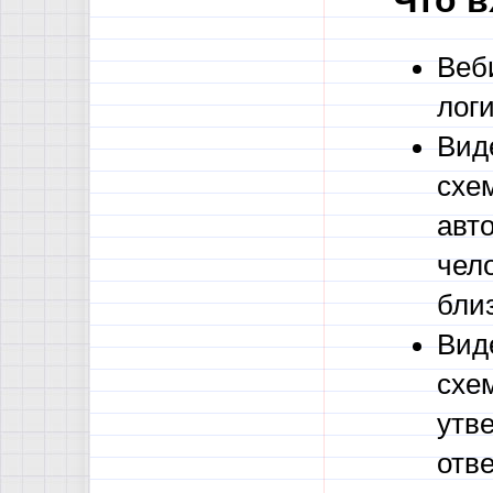
Что в
Веб
лог
Вид
схе
авто
чел
бли
Вид
схе
утв
отве