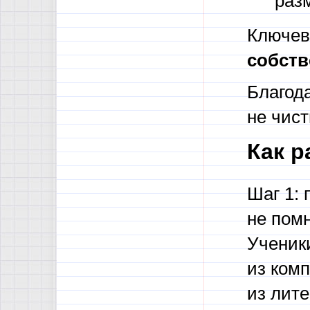
раз
Ключев
собст
Благода
не чист
Как р
Шаг 1: 
не помн
Ученики
из ком
из лите