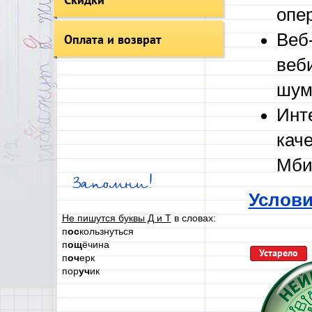
опе
Веб
Оплата и возврат
веб
шум
Инт
кач
Мби
Запомни!
Услови
Не пишутся буквы Д и Т
в словах:
п
ос
кользнуться
п
ощ
ёчина
Устарело
п
оч
ерк
пор
уч
ик