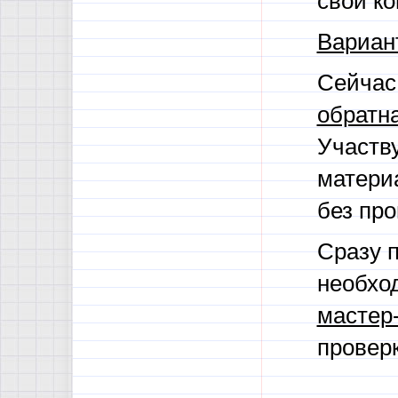
свой к
Вариан
Сейчас
обратна
Участву
матери
без про
Сразу п
необхо
мастер
провер