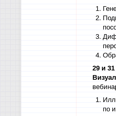
Ген
Под
пос
Диф
пер
Обр
29 и 3
Визуал
вебина
Илл
по 