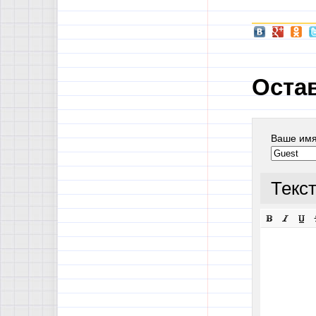
Оста
Ваше им
Текс