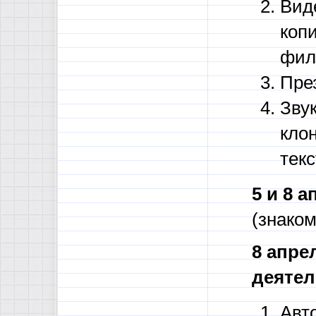
Вид
коп
фил
Пре
Звук
клон
текс
5 и 8 
(знако
8 апре
деятел
Авт