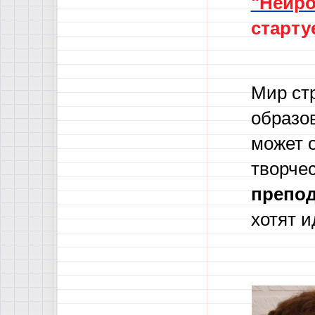
"Нейро
стартуе
Мир ст
образо
может 
творче
препод
хотят и