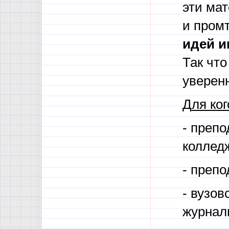
эти ма
и пром
идей и
Так что
уверенн
Д
ля ког
- препо
коллед
- преп
- вузо
журнал