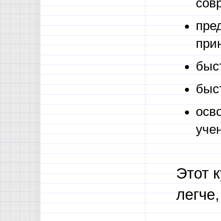
сов
пре
при
быс
быс
осв
уче
Этот к
легче,