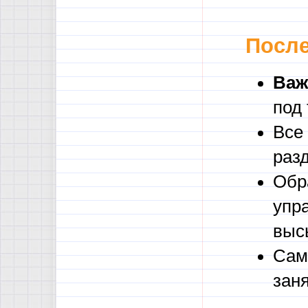
После
Важ
под
Все
раз
Обр
упр
выс
Сам
зан