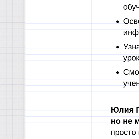
обу
Осв
инф
Узн
урок
Смо
уче
Юлия П
но не 
просто 