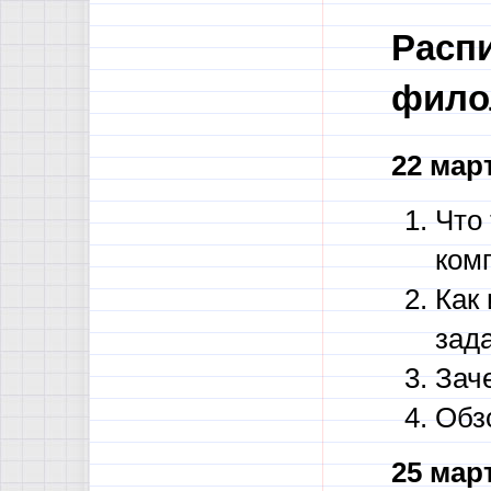
Распи
фило
22 мар
Что 
ком
Как
зад
Зач
Обз
25 мар