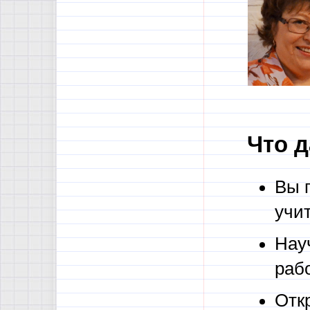
Что д
Вы п
учи
Нау
раб
Отк