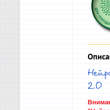
Описа
Нейр
2.0
Вниман