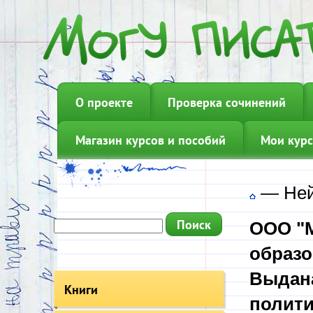
О проекте
Проверка сочинений
Магазин курсов и пособий
Мои курс
—
Ней
ООО "М
образо
Выдана
Книги
полити