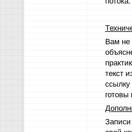
потока.
Техниче
Вам не
объясн
практи
текст и
ссылку 
готовы 
Дополн
Записи