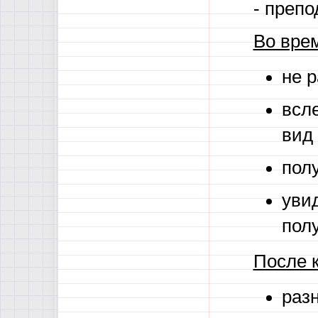
- преп
Во врем
не р
всл
вид
пол
увид
пол
После 
раз