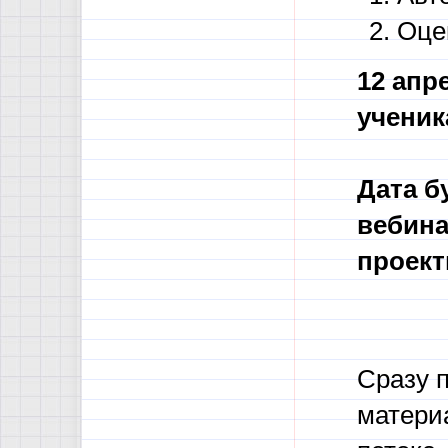
Оце
12 апр
ученик
Дата б
вебина
проект
Сразу п
материа