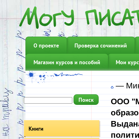
О проекте
Проверка сочинений
Магазин курсов и пособий
Мои курс
—
Мин
ООО "М
образо
Выдана
Книги
полити