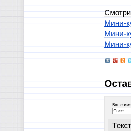
Смотри
Мини-к
Мини-к
Мини-к
Оста
Ваше им
Текс