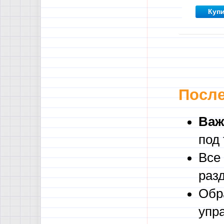
Куп
После
Важ
под
Все
раз
Обр
упр