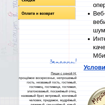
опе
Веб
Оплата и возврат
веб
шум
Инт
кач
Мби
Запомни!
Услови
Пиши с одной Н:
прощё
н
ое воскресенье, непроше
н
ый
гость, незва
н
ый гость, гости
н
ый,
гости
н
ец, гости
н
ица, гости
н
ая,
златокова
н
ый, посажё
н
ый отец,
назва
н
ый брат, ветре
н
ый, конче
н
ый
человек, прида
н
ое, мудрё
н
ый,
ряже
н
ый, смышлё
н
ый, ю
н
ый,