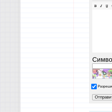
Симво
Разреши