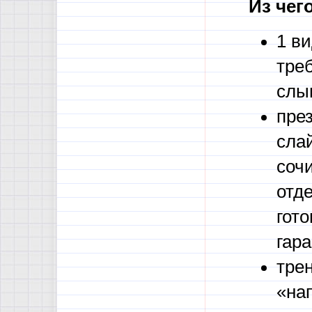
Из чег
1 ви
тре
слы
през
сла
соч
отд
гото
гар
тре
«на