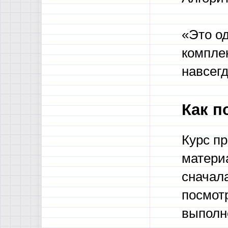
«Это о
комплек
навсегд
Как п
Курс пр
матери
сначала
посмотр
выполн