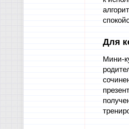
алгори
спокойс
Для к
Мини-к
родител
сочине
презент
получе
тренир