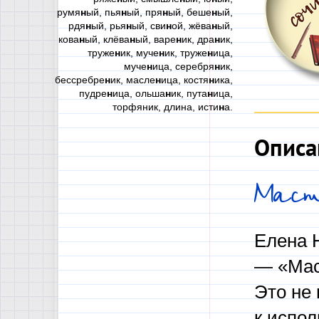
румя
н
ый, пья
н
ый, пря
н
ый, беше
н
ый,
рдя
н
ый, рья
н
ый, сви
н
ой, жёва
н
ый,
кова
н
ый, клёва
н
ый, варе
н
ик, дра
н
ик,
труже
н
ик, муче
н
ик, труже
н
ица,
муче
н
ица, серебря
н
ик,
бессребре
н
ик, масле
н
ица, костя
н
ика,
пудре
н
ица, ольша
н
ик, пута
н
ица,
торфяник, длина, исти
н
а.
Описа
Маст
Елена 
— «Маст
Это не
к испол