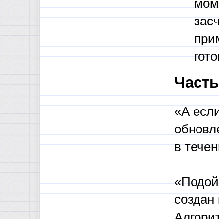
мом
зас
прим
гото
Часты
«А есл
обновл
в течен
«Подойд
создан 
Алгори