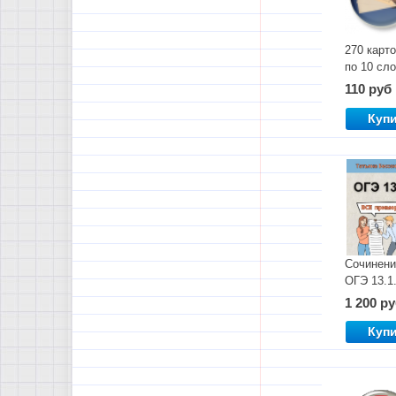
270 карт
по 10 сл
для
110 руб
запомина
Куп
Сочинени
ОГЭ 13.1
Все при
1 200 р
Куп