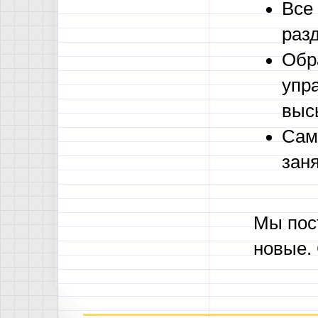
Все
раз
Обр
упр
выс
Сам
зан
Мы пос
новые.