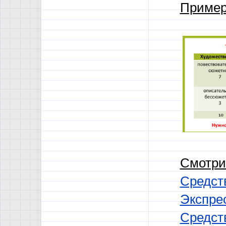
Пример
Смотри
Средств
Экспре
Средст