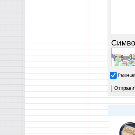
Симво
Разреши