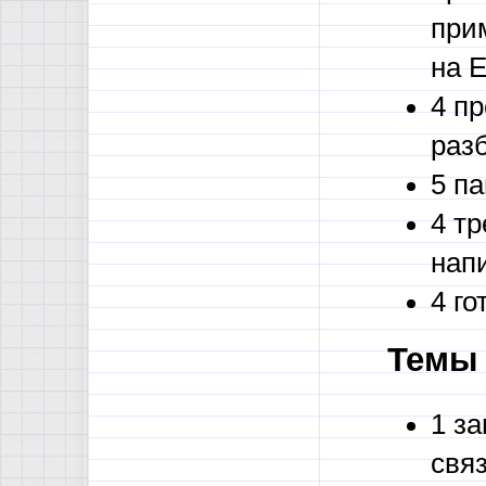
при
на 
4 п
раз
5 па
4 т
нап
4 г
Темы 
1 з
свя