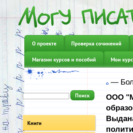
О проекте
Проверка сочинений
Магазин курсов и пособий
Мои курс
—
Бол
ООО "М
образо
Выдана
Книги
полити