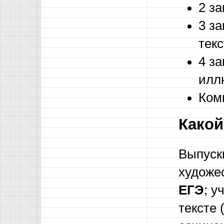
2 з
3 з
текс
4 з
илл
Ком
Какой
Выпуск
художе
ЕГЭ
; у
тексте 