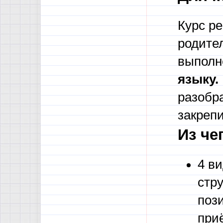
Курс ре
родите
выпол
языку.
разобр
закреп
Из че
4 в
стр
поз
при