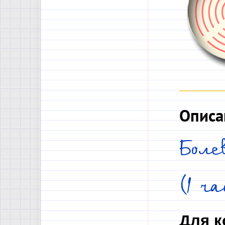
Описа
Боле
(1 ч
Для к