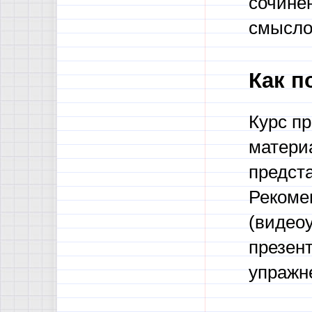
сочинен
смысло
Как п
Курс пр
матери
предста
Рекоме
(видеоу
презен
упражн