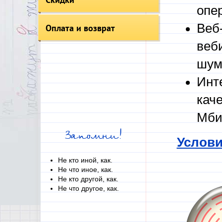
опе
Веб
Оплата и возврат
веб
шум
Инт
кач
Мби
Запомни!
Услови
Не кто иной, как.
Не что иное, как.
Не кто другой, как.
Не что другое, как.