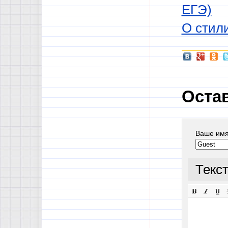
ЕГЭ)
О стили
Оста
Ваше им
Текс