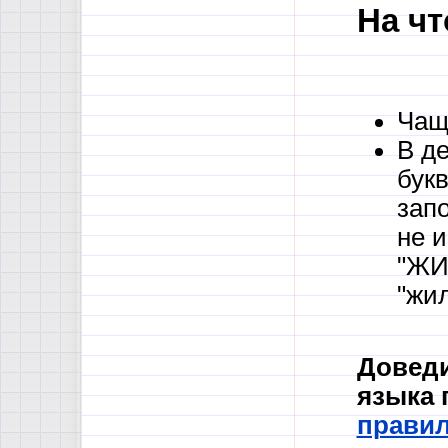
На чт
Чащ
В д
бук
зап
не 
"ЖИ
"жил
Доведи
языка 
прави