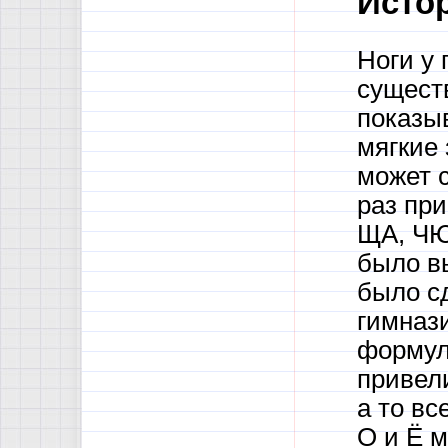
Исто
Ноги у
существ
показыв
мягкие 
может с
раз пр
ЩА, ЧЮ
было вы
было с
гимназ
формул
привел
а то вс
О и Ё м