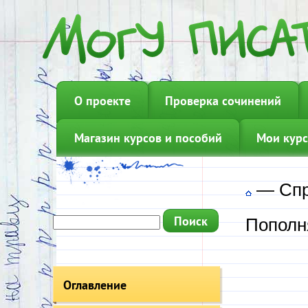
О проекте
Проверка сочинений
Магазин курсов и пособий
Мои курс
—
Сп
Пополн
Оглавление