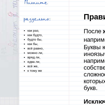
Пишите
Прав
раздельно:
После
как раз,
как будто,
наприме
будто бы,
как бы,
Буквы ю
всё равно,
иноязы
можно ли,
вряд ли,
наприм
едва ли,
всё же,
собстве
к тому же
сложно
которы
букв.
Исклю