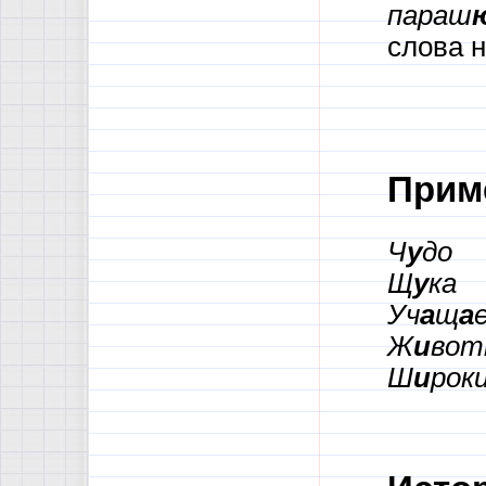
параш
слова н
Прим
Ч
у
до
Щ
у
ка
Уч
а
щ
а
Ж
и
вот
Ш
и
рок