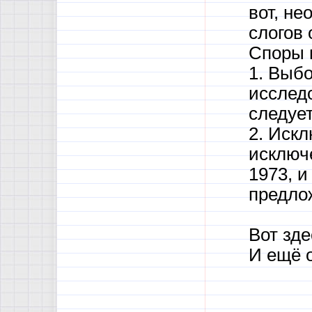
вот, н
слогов
Споры 
1. Выб
исследо
следуе
2. Иск
исключе
1973, и
предло
Вот зд
И ещё 