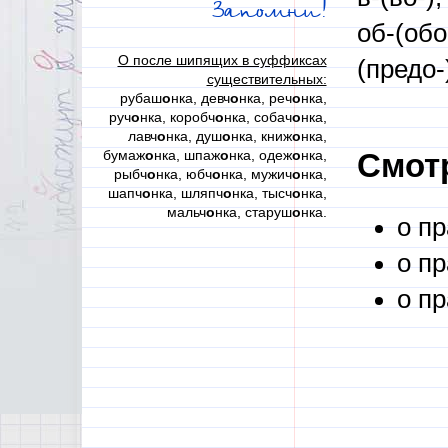
Запомни!
об-(обо-
О после шипящих в суффиксах
(предо-)
существительных:
рубаш
о
нка, девч
о
нка, реч
о
нка,
руч
о
нка, коробч
о
нка, собач
о
нка,
лавч
о
нка, душ
о
нка, книж
о
нка,
бумаж
о
нка, шпаж
о
нка, одеж
о
нка,
Смотр
рыбч
о
нка, юбч
о
нка, мужич
о
нка,
шапч
о
нка, шляпч
о
нка, тысч
о
нка,
мальч
о
нка, старуш
о
нка.
о п
о п
о п