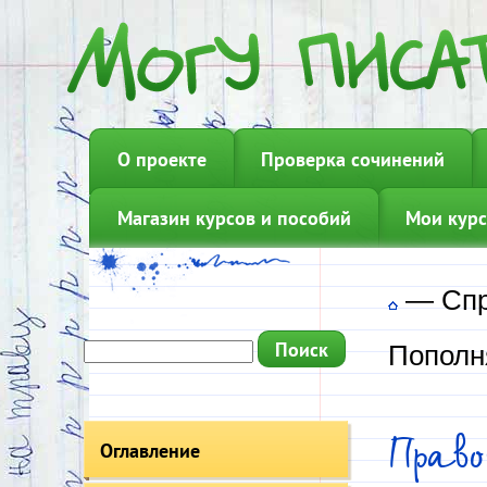
О проекте
Проверка сочинений
Магазин курсов и пособий
Мои курс
—
Сп
Пополн
Пра
Оглавление