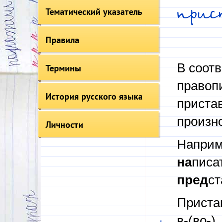
прис
Тематический указатель
Правила
В соот
Термины
правоп
История русского языка
приста
произн
Личности
Наприм
на
писа
пред
ст
Пристав
в-(во-),