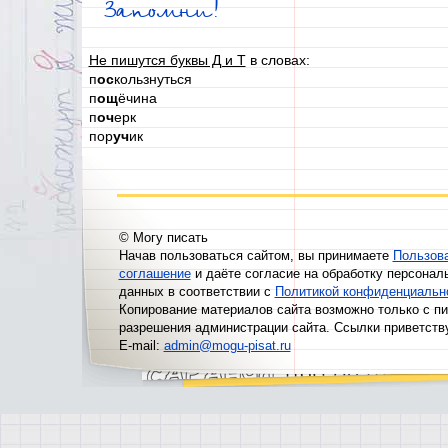
Запомни!
Не пишутся буквы Д и Т
в словах:
п
ос
кользнуться
п
ощ
ёчина
п
оч
ерк
пор
уч
ик
© Могу писать
Начав пользоваться сайтом, вы принимаете
Пользов
соглашение
и даёте согласие на обработку персонал
данных в соответствии с
Политикой конфиденциальн
Копирование материалов сайта возможно только с п
разрешения администрации сайта. Ссылки приветств
E-mail:
admin@mogu-pisat.ru