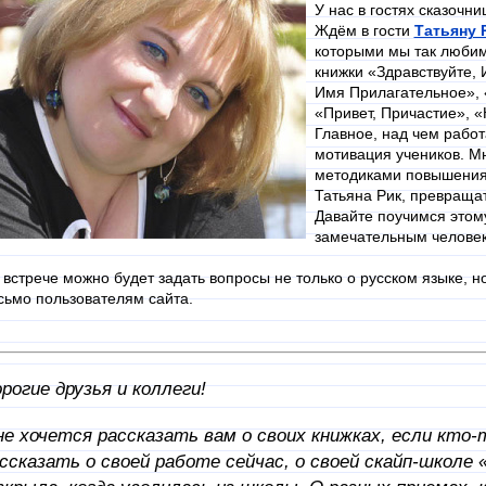
У нас в гостях сказочни
Ждём в гости
Татьяну 
которыми мы так любим
книжки «Здравствуйте,
Имя Прилагательное», 
«Привет, Причастие», «
Главное, над чем работ
мотивация учеников. М
методиками повышения г
Татьяна Рик, превращать
Давайте поучимся этом
замечательным челове
 встрече можно будет задать вопросы не только о русском языке, н
сьмо пользователям сайта.
рогие друзья и коллеги!
е хочется рассказать вам о своих книжках, если кто-т
ссказать о своей работе сейчас, о своей скайп-школе 