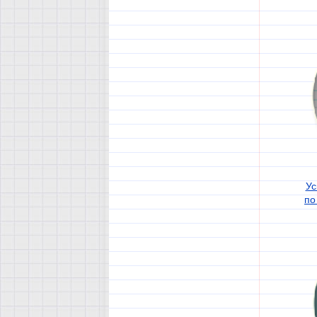
Ус
по