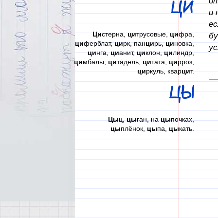
от
ЦИ
и 
ес
Ци
стерна,
ци
трусовые,
ци
фра,
бу
ци
ферблат,
ци
рк, пан
ци
рь,
ци
новка,
ус
ци
нга,
ци
анит,
ци
клон,
ци
линдр,
ци
мбалы,
ци
тадель,
ци
тата,
ци
рроз,
ци
ркуль, квар
ци
т.
ЦЫ
Цы
ц,
цы
ган, на
цы
почках,
цы
плёнок,
цы
па,
цы
кать.