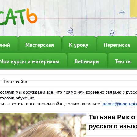
ений
Мастерская
К уроку
Переписка
Мои курсы и материалы
Вебинары
Тексты
—
Гости сайта
гостями мы обсуждаем всё, что прямо или косвенно связано с русс
тодами обучения.
ли вы хотите стать гостем сайта, только напишите!
admin@mogu-pisa
Татьяна Рик о
русского язы