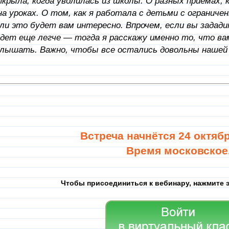
крыла, когда уволилась из школы. О разных приемах, 
на уроках. О том, как я работала с детьми с огранич
ли это будет вам интересно. Впрочем, если вы задади
дет еще легче — тогда я расскажу именно то, что ва
лышать. Важно, чтобы все остались довольны нашей в
Встреча начнётся 24 октября
Время московское
Чтобы присоединиться к вебинару, нажмите э