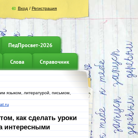
Вход
/
Регистрация
ПедПросвет-2026
Слова
Справочник
ким языком, литературой, письмом,
t.ru
 том, как сделать уроки
ка интересными