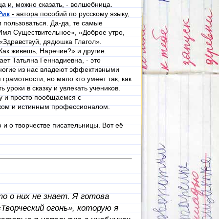
ца и, можно сказать, - волшебница.
Рик
- автора пособий по русскому языку,
 пользоваться. Да-да, те самые
 Имя Существительное», «Доброе утро,
«Здравствуй, дядюшка Глагол».
Как живешь, Наречие?» и другие.
ает Татьяна Геннадиевна, - это
ногие из нас владеют эффективными
рамотности, но мало кто умеет так, как
 уроки в сказку и увлекать учеников.
у и просто пообщаемся с
ком и истинным профессионалом.
о и о творчестве писательницы. Вот её
о о них не знает. Я готова
«Творческий огонь», которую я