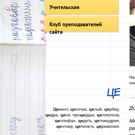
Учительская
Клуб преподавателей
сайта
На
пи
ЦЕ
До
Це
мент,
це
почка,
це
лый,
це
рбер,
це
дра,
це
на, про
це
дура,
це
ллюлоза,
Мн
це
ллофан,
це
дить,
це
ломудрие,
це
нтнер,
це
пенеть,
це
ремония.
ра