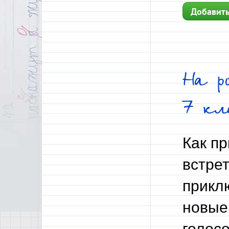
Добавить
На р
7 кл
Как п
встрет
прикл
новые
голосо