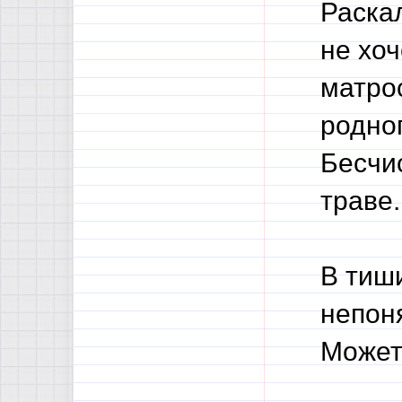
Раска
не хоч
матро
родног
Бесчи
траве.
В тиш
непоня
Может 