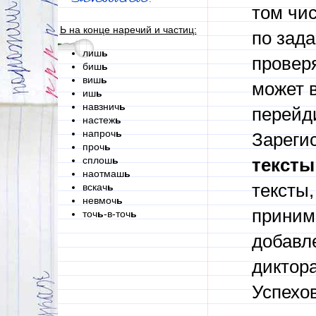
том чи
Ь на конце наречий и частиц:
по зад
лиш
ь
проверя
биш
ь
виш
ь
может в
иш
ь
навзнич
ь
перейди
настеж
ь
напроч
ь
Зареги
проч
ь
сплош
ь
тексты
наотмаш
ь
тексты,
вскач
ь
невмоч
ь
приним
точ
ь
-в-точ
ь
добавл
диктора
Успехов