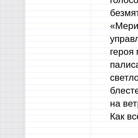
безмя
«Мерид
управ
героя 
палис
светл
блесте
на ве
Как вс