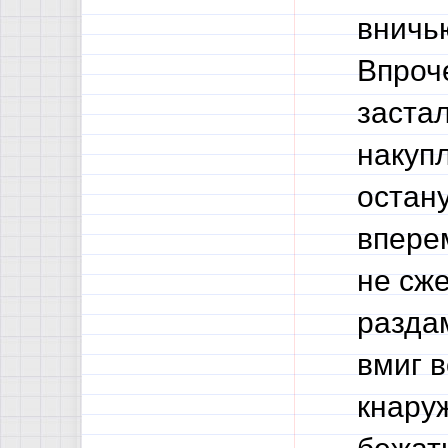
вничью
Впроч
застал
накупл
остану
впере
не сже
раздам
вмиг в
кнаруж