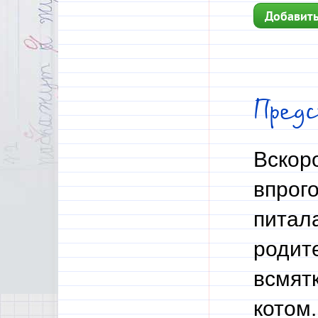
Добавить
Пред
Вскор
впрог
питала
родит
всмятк
котом.