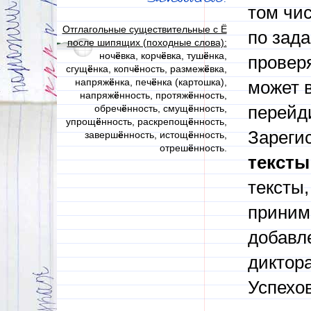
том чи
Отглагольные существительные с Ё
по зад
после шипящих (походные слова):
ноч
ё
вка, корч
ё
вка, туш
ё
нка,
проверя
сгущ
ё
нка, копч
ё
ность, размеж
ё
вка,
напряж
ё
нка, печ
ё
нка (картошка),
может в
напряж
ё
нность, протяж
ё
нность,
обреч
ё
нность, смущ
ё
нность,
перейди
упрощ
ё
нность, раскрепощ
ё
нность,
Зареги
заверш
ё
нность, истощ
ё
нность,
отреш
ё
нность.
тексты
тексты,
приним
добавл
диктора
Успехов