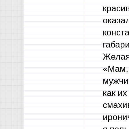
краси
оказа
конст
габари
Желая
«Мам, 
мужчин
как их
смахи
ирони