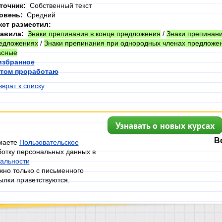
точник:
Собственный текст
овень:
Средний
кст разместил:
авила:
Знаки препинания в конце предложения
/
Знаки препинани
едложениях
/
Знаки препинания при однородных членах предложе
асные
избранное
том проработаю
зврат к списку
Узнавать о новых курсах
В
имаете
Пользовательское
ботку персональных данных в
альности
но только с письменного
ылки приветствуются.