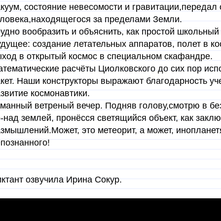
куум, состояние невесомости и гравитации,переда
ловека,находящегося за пределами Земли.
удно вообразить и объяснить, как простой школьный
дущее: создание летательных аппаратов, полет в кос
ход в открытый космос в специальном скафандре.
тематические расчёты Циолковского до сих пор исп
кет. Наши конструкторы выражают благодарность уче
звитие космонавтики.
манный ветреный вечер. Подняв голову,смотрю в бе
-над землей, пронёсся светящийся объект, как закл
змышлений.Может, это метеорит, а может, инопланет
познанного!
ктант озвучила Ирина Сокур.