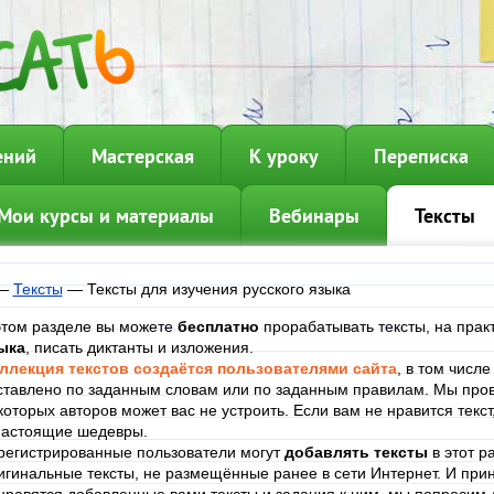
ений
Мастерская
К уроку
Переписка
Мои курсы и материалы
Вебинары
Тексты
—
Тексты
—
Тексты для изучения русского языка
этом разделе вы можете
бесплатно
прорабатывать тексты, на прак
ыка
, писать диктанты и изложения.
ллекция текстов создаётся пользователями сайта
, в том числ
ставлено по заданным словам или по заданным правилам. Мы пров
которых авторов может вас не устроить. Если вам не нравится текст
настоящие шедевры.
регистрированные пользователи могут
добавлять тексты
в этот р
игинальные тексты, не размещённые ранее в сети Интернет. И при