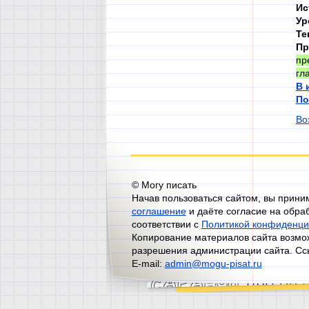
Ис
Ур
Те
Пр
пр
гл
В 
По
Во
© Могу писать
Начав пользоваться сайтом, вы прин
соглашение
и даёте согласие на обра
соответствии с
Политикой конфиденци
Копирование материалов сайта возмож
разрешения администрации сайта. Сс
E-mail:
admin@mogu-pisat.ru