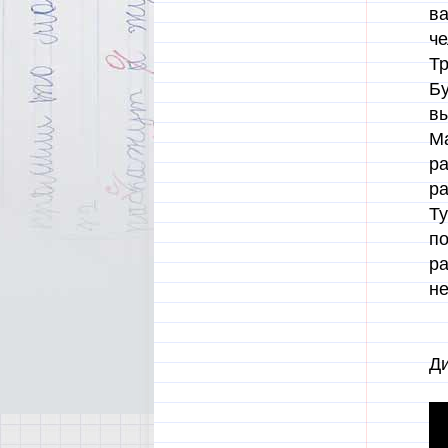
ва
че
Тр
Бу
вы
Ма
ра
ра
Ту
по
ра
не
Ди