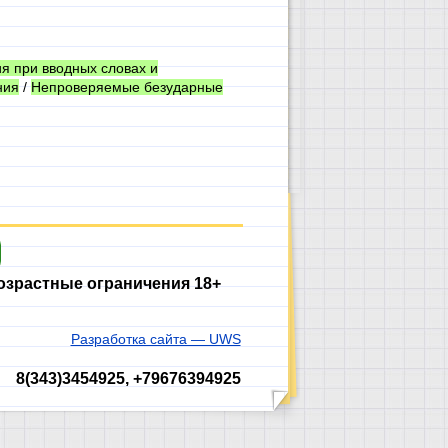
я при вводных словах и
ния
/
Непроверяемые безударные
озрастные ограничения 18+
Разработка сайта — UWS
8(343)3454925, +79676394925