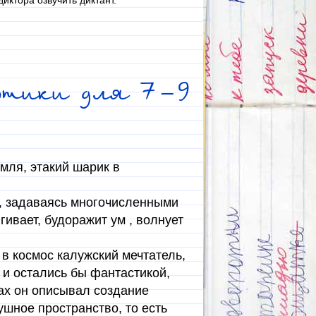
иктора озвучить диктант.
втики для 7-9
мля, этакий шарик в
о, задаваясь многочисленными
гивает, будоражит ум , волнует
 в космос калужский мечтатель,
 и остались бы фантастикой,
ах он описывал создание
ушное пространство, то есть