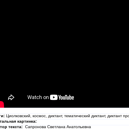
ги:
Циолковский, космос, диктант, тематический диктант, диктант пр
тальная картинка:
тор текста:
Сапронова Светлана Анатольевна