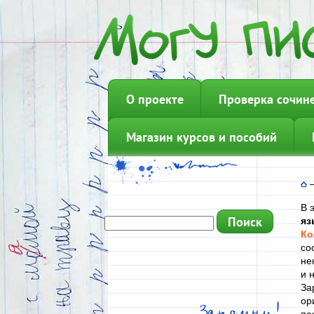
О проекте
Проверка сочин
Магазин курсов и пособий
В 
яз
Ко
со
не
и 
За
ор
Запомни!