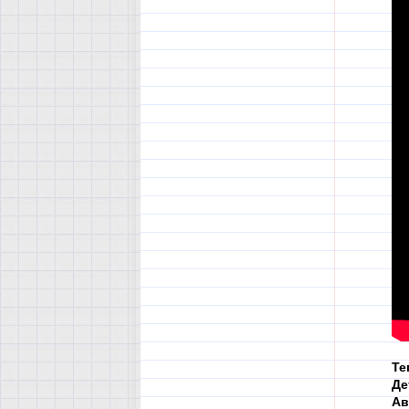
Те
Де
Ав