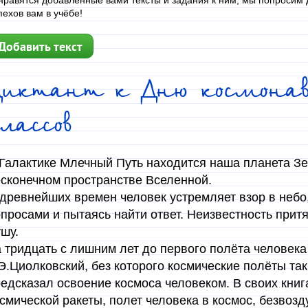
нравятся добавленные вами тексты и задания к ним, мы попросим д
пехов вам в учёбе!
Добавить текст
Диктант к Дню космона
лассов
Галактике Млечный Путь находится наша планета Зе
сконечном пространстве Вселенной.
древнейших времен человек устремляет взор в неб
просами и пытаясь найти ответ. Неизвестность притя
шу.
 тридцать с лишним лет до первого полёта человека
Э.Циолковский, без которого космические полёты так
едсказал освоение космоса человеком. В своих книг
смической ракеты, полет человека в космос, безвозд