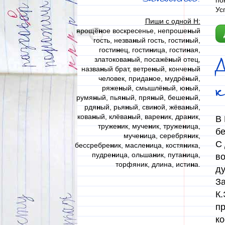
по
Ус
Пиши с одной Н:
прощё
н
ое воскресенье, непроше
н
ый
гость, незва
н
ый гость, гости
н
ый,
гости
н
ец, гости
н
ица, гости
н
ая,
златокова
н
ый, посажё
н
ый отец,
назва
н
ый брат, ветре
н
ый, конче
н
ый
человек, прида
н
ое, мудрё
н
ый,
к
ряже
н
ый, смышлё
н
ый, ю
н
ый,
румя
н
ый, пья
н
ый, пря
н
ый, беше
н
ый,
рдя
н
ый, рья
н
ый, сви
н
ой, жёва
н
ый,
кова
н
ый, клёва
н
ый, варе
н
ик, дра
н
ик,
В 
труже
н
ик, муче
н
ик, труже
н
ица,
бе
муче
н
ица, серебря
н
ик,
С 
бессребре
н
ик, масле
н
ица, костя
н
ика,
пудре
н
ица, ольша
н
ик, пута
н
ица,
во
торфяник, длина, исти
н
а.
ду
За
К.
пр
ко