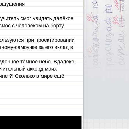
л ощущения
 учитель смог увидеть далёкое
мос с человеком на борту,
ользуются при проектировании
ному-самоучке за его вклад в
здонное тёмное небо. Вдалеке,
ючительный аккорд моих
яне ?! Сколько в мире ещё