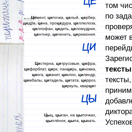
ЦЕ
том чи
по зад
Це
мент,
це
почка,
це
лый,
це
рбер,
це
дра,
це
на, про
це
дура,
це
ллюлоза,
проверя
це
ллофан,
це
дить,
це
ломудрие,
це
нтнер,
це
пенеть,
це
ремония.
может в
ЦИ
перейди
Зареги
Ци
стерна,
ци
трусовые,
ци
фра,
тексты
ци
ферблат,
ци
рк, пан
ци
рь,
ци
новка,
ци
нга,
ци
анит,
ци
клон,
ци
линдр,
тексты,
ци
мбалы,
ци
тадель,
ци
тата,
ци
рроз,
ци
ркуль, квар
ци
т.
приним
ЦЫ
добавл
диктора
Цы
ц,
цы
ган, на
цы
почках,
Успехов
цы
плёнок,
цы
па,
цы
кать.