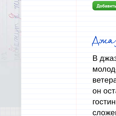
Добавить
Джа
В джа
молод
ветер
он ос
гости
сложе