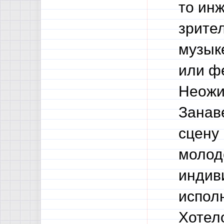
то ин
зрите
музык
или ф
Неожи
Занав
сцену
молод
индив
испол
Хотел