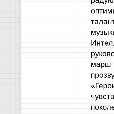
радую
оптим
талан
музык
Интел
руков
марш 
прозв
«Геро
чувст
покол