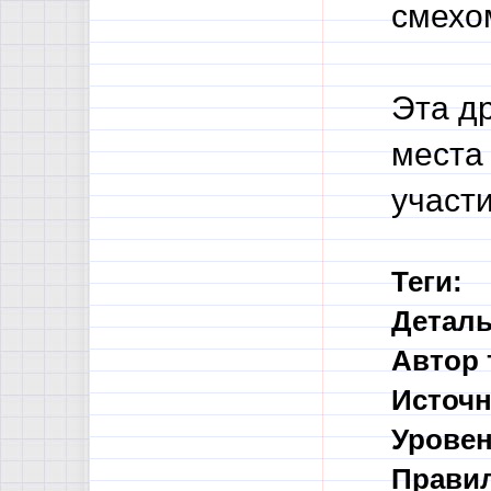
смехом
Эта д
места
участи
Теги:
Деталь
Автор 
Источн
Уровен
Правил