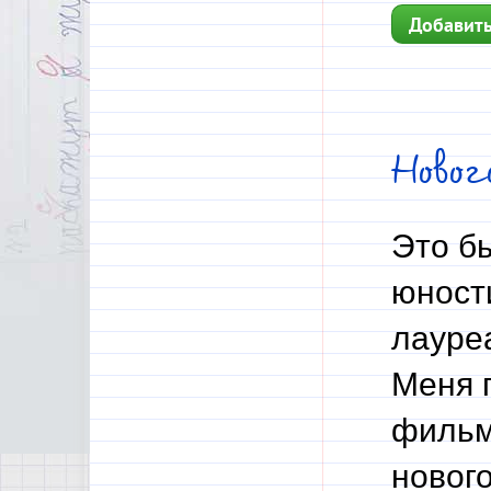
Добавить
Ново
Это б
юности
лауре
Меня 
фильм
новог