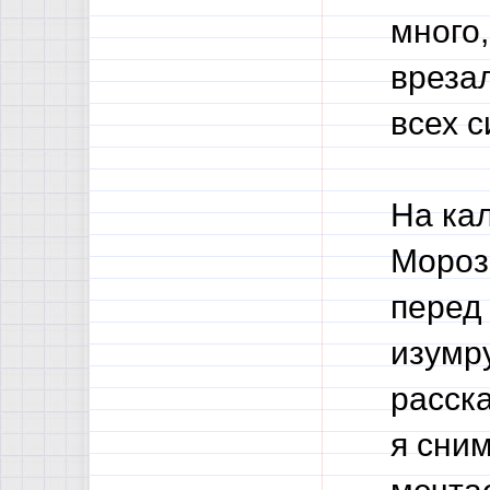
много,
врезал
всех с
На ка
Мороз
перед
изумру
расск
я сним