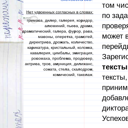
том чи
Нет удвоенных согласных в словах:
по зад
грима
с
а, ди
л
ер, га
л
ерея, ко
р
идор,
проверя
а
л
юминий, пье
с
а, дра
м
а,
дра
м
атический, га
л
ера, фу
р
ор, ра
с
а,
может в
ма
с
оны, опере
т
ка, гра
м
отей,
директри
с
а, дро
ж
ать, ко
л
ичество,
перейди
ка
р
икатура, криста
л
ьный, коло
н
ка,
кава
л
ерия, цимба
л
ы, э
м
играция,
Зареги
ро
с
омаха, пробле
м
а, продю
с
ер,
актри
с
а, тро
с
, а
м
униция, ди
л
ижанс,
тексты
со
н
ата, сте
л
а, ска
л
одро
м
,
ко
м
ический, таке
л
аж.
тексты,
приним
добавл
диктора
Успехов