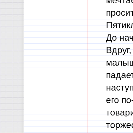
мечта
проси
Пятик
До нач
Вдруг,
малыш
падает
насту
его по
товар
торже