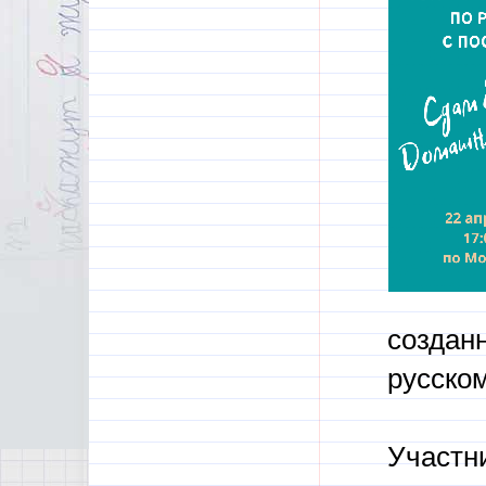
созданн
русском
Участн