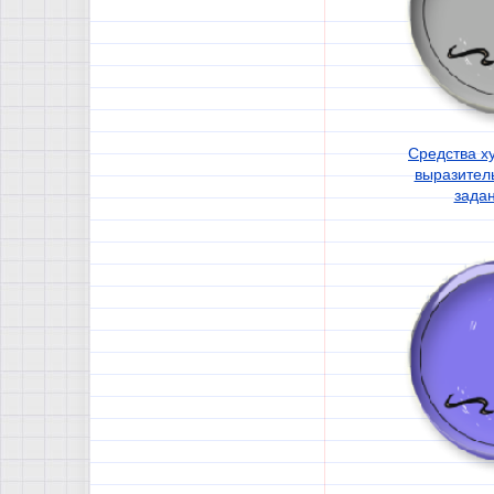
Средства х
выразитель
зада