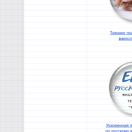
Тренинг гр
взросл
Ускоренная п
по русскому 