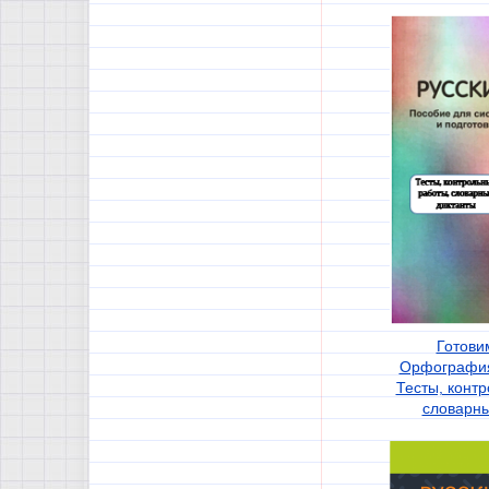
Готови
Орфография
Тесты, конт
словарны