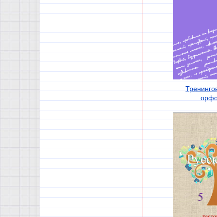
Тренинго
орфо