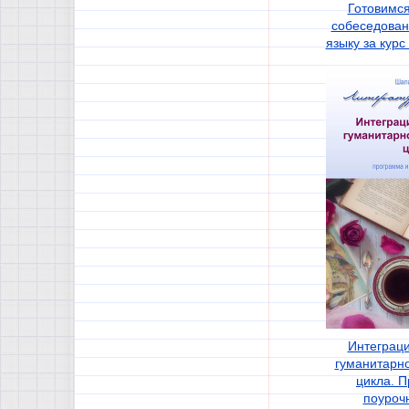
Готовимся
собеседован
языку за кур
Интеграц
гуманитарно
цикла. 
поуроч