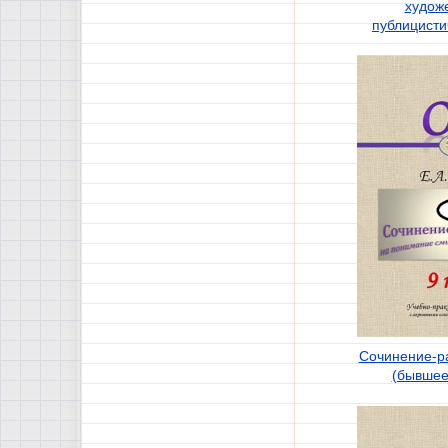
худож
публицисти
Сочинение-р
(бывшее