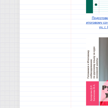
Подготовк
итоговому со
уч. г.