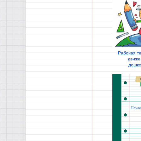
Рабочая т
движе
дошко