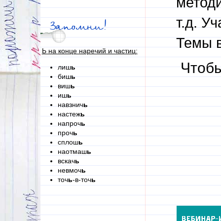
методи
т.д. У
Запомни!
Темы 
Ь на конце наречий и частиц:
Чтобы
лиш
ь
биш
ь
виш
ь
иш
ь
навзнич
ь
настеж
ь
напроч
ь
проч
ь
сплош
ь
наотмаш
ь
вскач
ь
невмоч
ь
точ
ь
-в-точ
ь