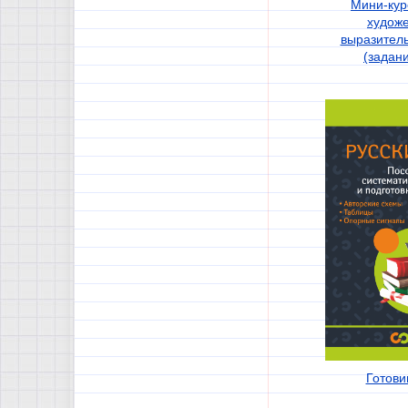
Мини-кур
худож
выразител
(задани
Готови