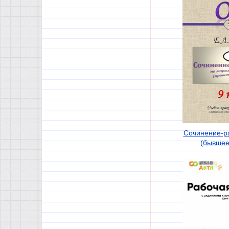
Сочинение-р
(бывшее