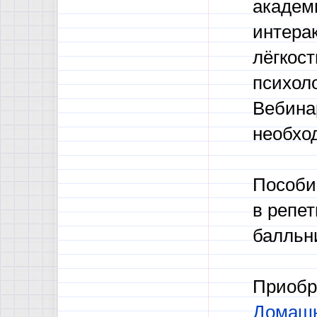
академ
интера
лёгкост
психоло
Вебина
необход
Пособие
в репет
балльни
Приобр
Домашн