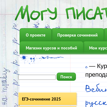
О проекте
Проверка сочинений
Магазин курсов и пособий
Мои курс
—
Кур
препод
Веби
ЕГЭ-сочинение 2025
русс