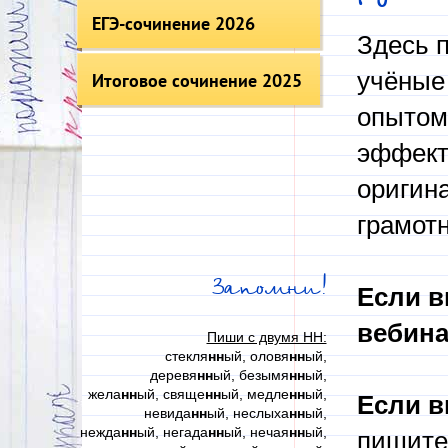
ЕГЭ-сочинение 2026
Здесь п
учёные 
Итоговое сочинение 2025
опытом
эффект
оригин
грамот
Запомни!
Если в
вебина
Пиши с двумя НН:
стекля
нн
ый, оловя
нн
ый,
деревя
нн
ый, безымя
нн
ый,
жела
нн
ый, свяще
нн
ый, медле
нн
ый,
Если в
невида
нн
ый, неслыха
нн
ый,
нежда
нн
ый, негада
нн
ый, нечая
нн
ый,
пишите