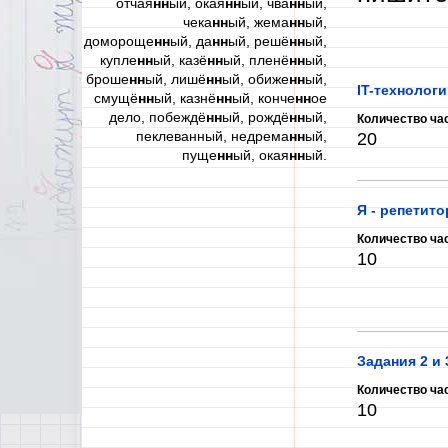
отчая
нн
ый, окая
нн
ый, чва
нн
ый,
чека
нн
ый, жема
нн
ый,
домороще
нн
ый, да
нн
ый, решё
нн
ый,
купле
нн
ый, казё
нн
ый, пленё
нн
ый,
броше
нн
ый, лишё
нн
ый, обиже
нн
ый,
IT-технологи
смущё
нн
ый, казнё
нн
ый, конче
нн
ое
дело, побеждё
нн
ый, рождё
нн
ый,
Количество ча
пеклеванный, недрема
нн
ый,
20
пуще
нн
ый, окая
нн
ый.
Я - репетито
Количество ча
10
Задания 2 и 
Количество ча
10