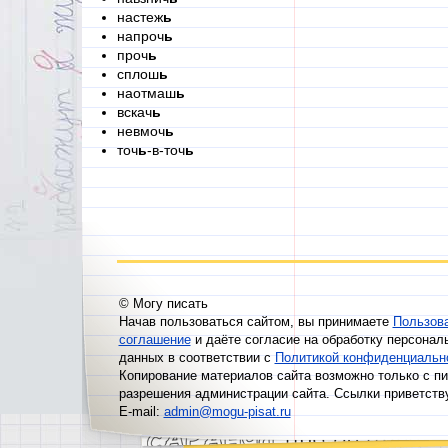
настеж
ь
напроч
ь
проч
ь
сплош
ь
наотмаш
ь
вскач
ь
невмоч
ь
точ
ь
-в-точ
ь
© Могу писать
Начав пользоваться сайтом, вы принимаете
Пользов
соглашение
и даёте согласие на обработку персонал
данных в соответствии с
Политикой конфиденциальн
Копирование материалов сайта возможно только с п
разрешения администрации сайта. Ссылки приветств
E-mail:
admin@mogu-pisat.ru