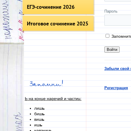
ЕГЭ-сочинение 2026
Пароль
Итоговое сочинение 2025
Запомнит
Забыли свой 
Запомни!
Регистрация
Ь на конце наречий и частиц:
лиш
ь
биш
ь
виш
ь
иш
ь
навзнич
ь