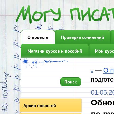
О проекте
Проверка сочинений
Магазин курсов и пособий
Мои курс
—
О п
подгото
01.05.2
Обнов
Архив новостей