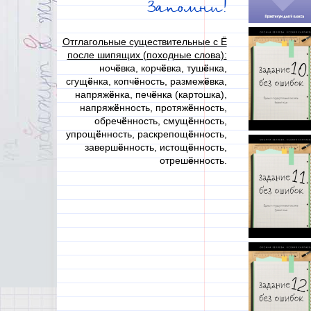
Запомни!
Отглагольные существительные с Ё
после шипящих (походные слова):
ноч
ё
вка, корч
ё
вка, туш
ё
нка,
сгущ
ё
нка, копч
ё
ность, размеж
ё
вка,
напряж
ё
нка, печ
ё
нка (картошка),
напряж
ё
нность, протяж
ё
нность,
обреч
ё
нность, смущ
ё
нность,
упрощ
ё
нность, раскрепощ
ё
нность,
заверш
ё
нность, истощ
ё
нность,
отреш
ё
нность.