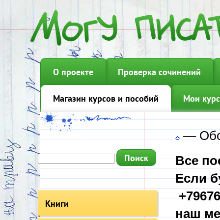
О проекте
Проверка сочинений
Магазин курсов и пособий
Мои курс
—
Обо
Все по
Если б
+79676
Книги
наш ме