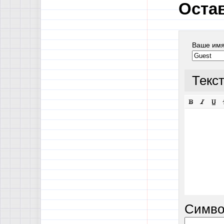
Оста
Ваше им
Текс
Симво