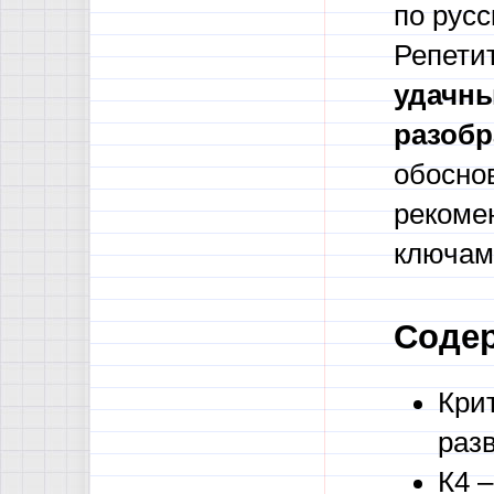
по русс
Репети
удачны
разобр
обосно
рекоме
ключам
Содер
Кри
раз
К4 