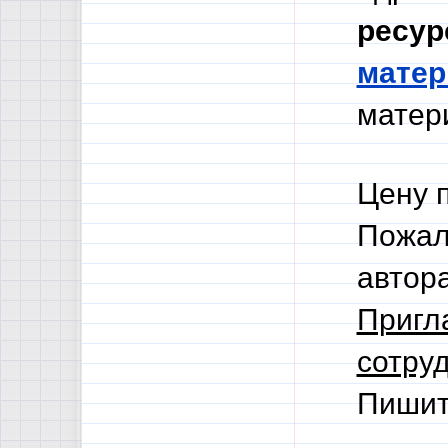
ресур
мате
матери
Цену 
Пожал
автор
Пригл
сотруд
Пишит