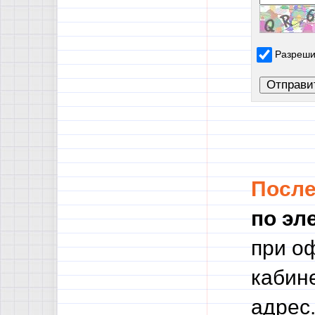
Разреши
Посл
по эл
при о
кабине
адрес.