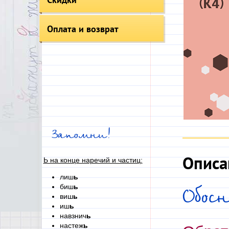
Оплата и возврат
Запомни!
Описа
Ь на конце наречий и частиц:
лиш
ь
биш
ь
Обос
виш
ь
иш
ь
навзнич
ь
настеж
ь