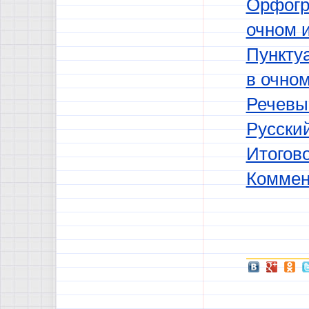
Орфогр
очном 
Пунктуа
в очно
Речевы
Русский
Итогово
Коммен