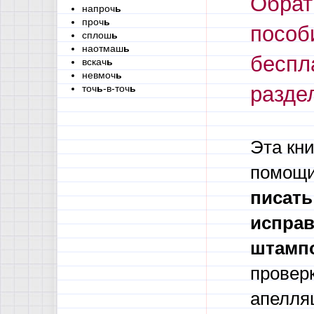
Обрат
напроч
ь
проч
ь
пособ
сплош
ь
наотмаш
ь
беспл
вскач
ь
невмоч
ь
разде
точ
ь
-в-точ
ь
Эта кни
помощи
писать
исправ
штамп
проверк
апелля