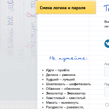
Смена логина и пароля
Вн
ле
Не путайте:
Ло
И
д
ти – при
й
ти.
Д
о
лина – р
а
внина.
Ху
д
ший – лу
ч
ший.
Ше
ст
вовать – ше
фст
вовать.
Па
Об
а
яние – об
о
няние.
Эс
калатор –
Экс
каватор.
Хв
а
стливый – хв
о
статый.
М
а
кать – вым
о
кнуть.
Рас
ц
вести – ра
сс
вести,