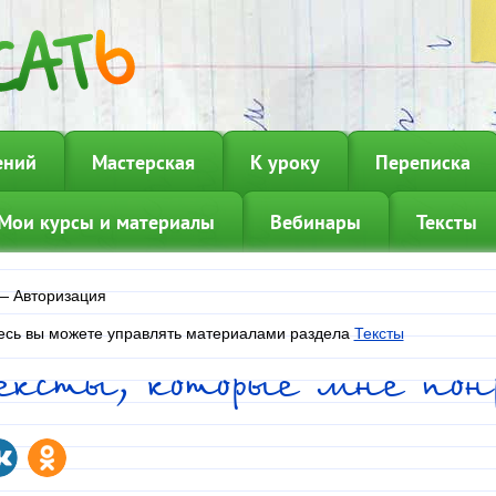
ений
Мастерская
К уроку
Переписка
Мои курсы и материалы
Вебинары
Тексты
—
Авторизация
есь вы можете управлять материалами раздела
Тексты
Тексты, которые мне пон