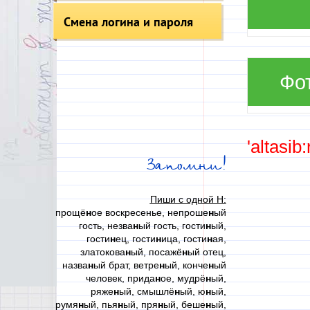
Смена логина и пароля
Фо
'altasib
Запомни!
Пиши с одной Н:
прощё
н
ое воскресенье, непроше
н
ый
гость, незва
н
ый гость, гости
н
ый,
гости
н
ец, гости
н
ица, гости
н
ая,
златокова
н
ый, посажё
н
ый отец,
назва
н
ый брат, ветре
н
ый, конче
н
ый
человек, прида
н
ое, мудрё
н
ый,
ряже
н
ый, смышлё
н
ый, ю
н
ый,
румя
н
ый, пья
н
ый, пря
н
ый, беше
н
ый,