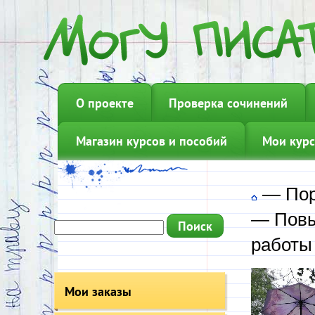
О проекте
Проверка сочинений
Магазин курсов и пособий
Мои курс
—
Пор
—
Пов
работы
Мои заказы