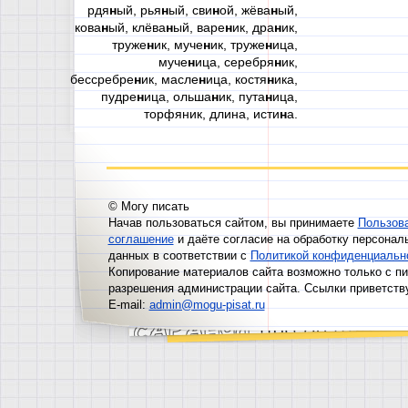
рдя
н
ый, рья
н
ый, сви
н
ой, жёва
н
ый,
кова
н
ый, клёва
н
ый, варе
н
ик, дра
н
ик,
труже
н
ик, муче
н
ик, труже
н
ица,
муче
н
ица, серебря
н
ик,
бессребре
н
ик, масле
н
ица, костя
н
ика,
пудре
н
ица, ольша
н
ик, пута
н
ица,
торфяник, длина, исти
н
а.
© Могу писать
Начав пользоваться сайтом, вы принимаете
Пользов
соглашение
и даёте согласие на обработку персонал
данных в соответствии с
Политикой конфиденциальн
Копирование материалов сайта возможно только с п
разрешения администрации сайта. Ссылки приветств
E-mail:
admin@mogu-pisat.ru