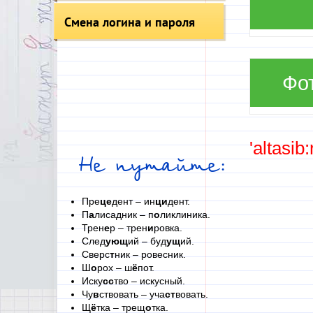
Смена логина и пароля
Фо
'altasib
Не путайте:
Пре
це
дент – ин
ци
дент.
П
а
лисадник – п
о
ликлиника.
Трен
е
р – трен
и
ровка.
След
ующ
ий – буд
ущ
ий.
Сверс
т
ник – ровесник.
Ш
о
рох – ш
ё
пот.
Иску
сс
тво – искусный.
Чу
в
ствовать – уча
ст
вовать.
Щ
ё
тка – трещ
о
тка.