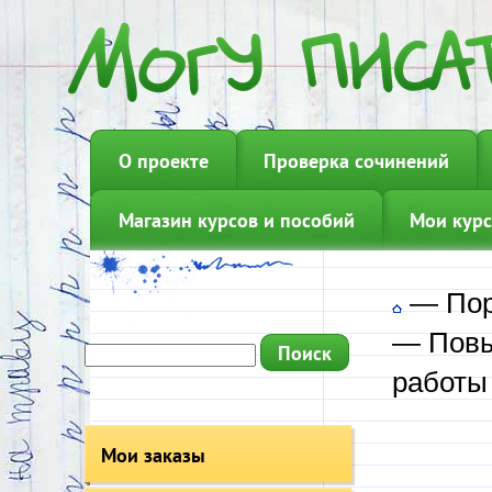
О проекте
Проверка сочинений
Магазин курсов и пособий
Мои курс
—
Пор
—
Пов
работы
Мои заказы