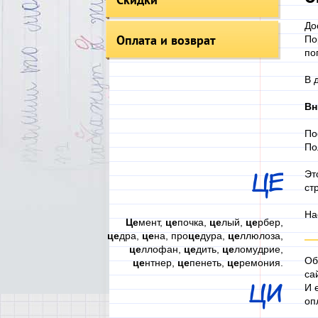
До
Оплата и возврат
По
по
В 
Вн
По
По
Эт
ЦЕ
ст
На
Це
мент,
це
почка,
це
лый,
це
рбер,
це
дра,
це
на, про
це
дура,
це
ллюлоза,
це
ллофан,
це
дить,
це
ломудрие,
Об
це
нтнер,
це
пенеть,
це
ремония.
са
ЦИ
И 
оп