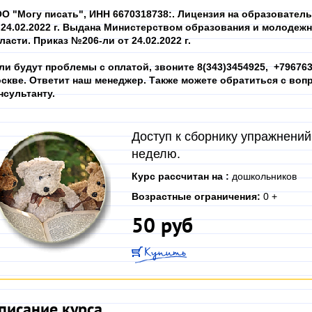
О "Могу писать", ИНН
6670318738
:. Лицензия на образовател
 24.02.2022 г. Выдана Министерством образования и молодеж
ласти. Приказ №206-ли от 24.02.2022 г.
ли будут проблемы с оплатой, звоните 8(343)3454925, +7967639
скве. Ответит наш менеджер. Также можете обратиться с вопр
нсультанту.
Доступ к сборнику упражнений
неделю.
Курс рассчитан на :
дошкольников
Возрастные ограничения:
0 +
50 руб
писание курса