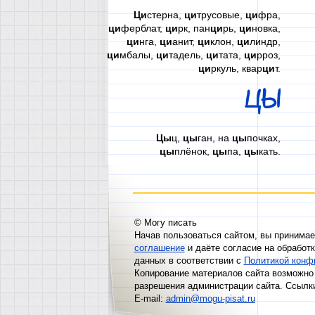
Ци
стерна,
ци
трусовые,
ци
фра,
ци
ферблат,
ци
рк, пан
ци
рь,
ци
новка,
ци
нга,
ци
анит,
ци
клон,
ци
линдр,
ци
мбалы,
ци
тадель,
ци
тата,
ци
рроз,
ци
ркуль, квар
ци
т.
ЦЫ
Цы
ц,
цы
ган, на
цы
почках,
цы
плёнок,
цы
па,
цы
кать.
© Могу писать
Начав пользоваться сайтом, вы принима
соглашение
и даёте согласие на обработ
данных в соответствии с
Политикой конф
Копирование материалов сайта возможно 
разрешения администрации сайта. Ссылк
E-mail:
admin@mogu-pisat.ru