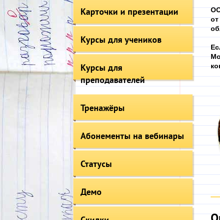
Карточки и презентации
ОО
от
об
Курсы для учеников
Ес
Мо
Курсы для
ко
преподавателей
Тренажёры
Абонементы на вебинары
Статусы
Демо
О
Скидки