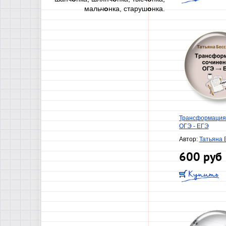
мальч
о
нка, старуш
о
нка.
Трансформация
ОГЭ - ЕГЭ
Автор:
Татьяна 
600 руб