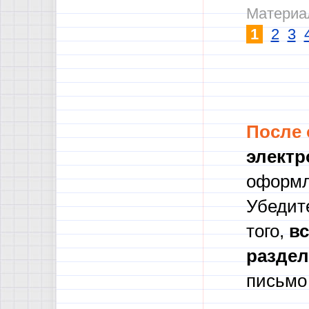
Материал
1
2
3
После
электр
оформл
Убедите
того,
в
с
разде
письмо 