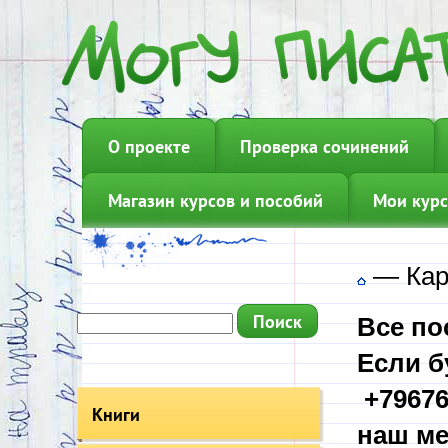
О проекте
Проверка сочинений
Магазин курсов и пособий
Мои курс
—
Кар
Все по
Если б
+79676
Книги
наш ме