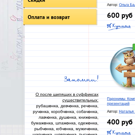
Автор:
Ольга Б
600 руб
Оплата и возврат
Запомни!
О после шипящих в суффиксах
Паронимы. Ком
существительных:
презентаций
рубаш
о
нка, девч
о
нка, реч
о
нка,
руч
о
нка, коробч
о
нка, собач
о
нка,
Автор:
Наталья 
лавч
о
нка, душ
о
нка, книж
о
нка,
400 руб
бумаж
о
нка, шпаж
о
нка, одеж
о
нка,
рыбч
о
нка, юбч
о
нка, мужич
о
нка,
шапч
о
нка, шляпч
о
нка, тысч
о
нка,