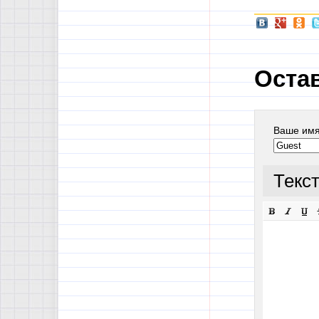
Оста
Ваше им
Текс