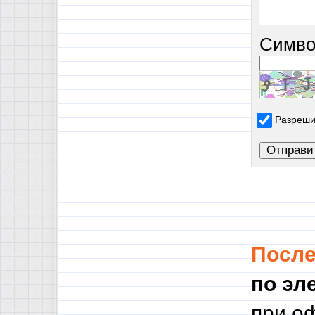
Симво
Разреши
Посл
по эл
при о