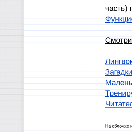
часть)
Функци
Смотри
Лингво
За
гадк
Ма
лень
Тренир
Читате
На обложке и