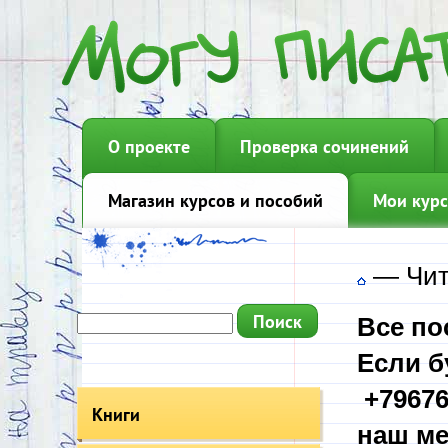
О проекте
Проверка сочинений
Магазин курсов и пособий
Мои курс
—
Чит
Все по
Если б
+79676
Книги
наш ме