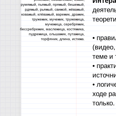
И
нтер
румя
н
ый, пья
н
ый, пря
н
ый, беше
н
ый,
деятел
рдя
н
ый, рья
н
ый, сви
н
ой, жёва
н
ый,
кова
н
ый, клёва
н
ый, варе
н
ик, дра
н
ик,
теорет
труже
н
ик, муче
н
ик, труже
н
ица,
муче
н
ица, серебря
н
ик,
бессребре
н
ик, масле
н
ица, костя
н
ика,
пудре
н
ица, ольша
н
ик, пута
н
ица,
• прав
торфяник, длина, исти
н
а.
(видео
теме и т
• практ
источни
• логич
ходе ра
только.