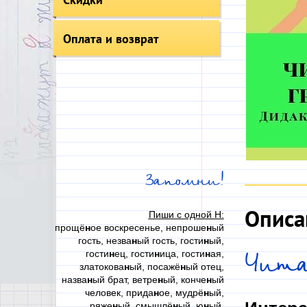
Оплата и возврат
Запомни!
Описа
Пиши с одной Н:
прощё
н
ое воскресенье, непроше
н
ый
гость, незва
н
ый гость, гости
н
ый,
гости
н
ец, гости
н
ица, гости
н
ая,
Чит
златокова
н
ый, посажё
н
ый отец,
назва
н
ый брат, ветре
н
ый, конче
н
ый
человек, прида
н
ое, мудрё
н
ый,
ряже
н
ый, смышлё
н
ый, ю
н
ый,