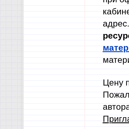
кабине
адрес.
ресур
мате
матери
Цену 
Пожал
автор
Пригл