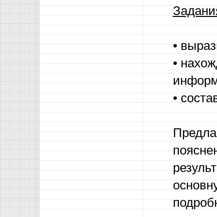
Задания
• выраз
• нахож
информ
• соста
Предла
поясне
резуль
основну
подроб