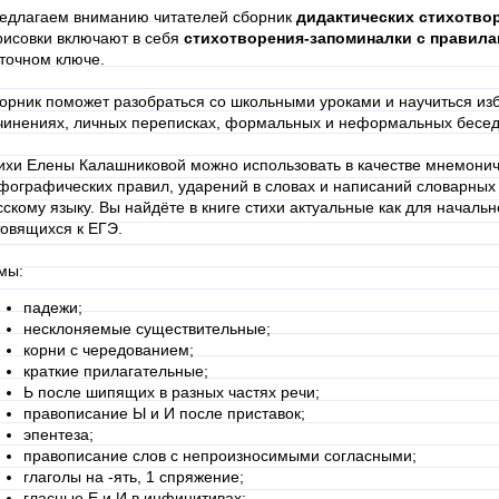
едлагаем вниманию читателей сборник
дидактических стихотвор
рисовки включают в себя
стихотворения-запоминалки с правил
точном ключе.
орник поможет разобраться со школьными уроками и научиться из
чинениях, личных переписках, формальных и неформальных беседа
ихи Елены Калашниковой можно использовать в качестве мнемони
фографических правил, ударений в словах и написаний словарных 
сскому языку. Вы найдёте в книге стихи актуальные как для начальн
товящихся к ЕГЭ.
мы:
падежи;
несклоняемые существительные;
корни с чередованием;
краткие прилагательные;
Ь после шипящих в разных частях речи;
правописание Ы и И после приставок;
эпентеза;
правописание слов с непроизносимыми согласными;
глаголы на -ять, 1 спряжение;
гласные Е и И в инфинитивах;