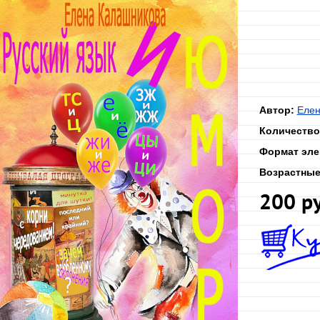
Автор:
Елен
Количество
Формат эле
Возрастные
200 р