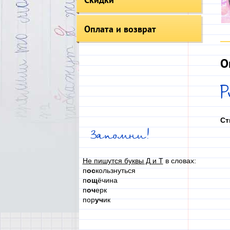
Оплата и возврат
О
Ст
Запомни!
Не пишутся буквы Д и Т
в словах:
п
ос
кользнуться
п
ощ
ёчина
п
оч
ерк
пор
уч
ик