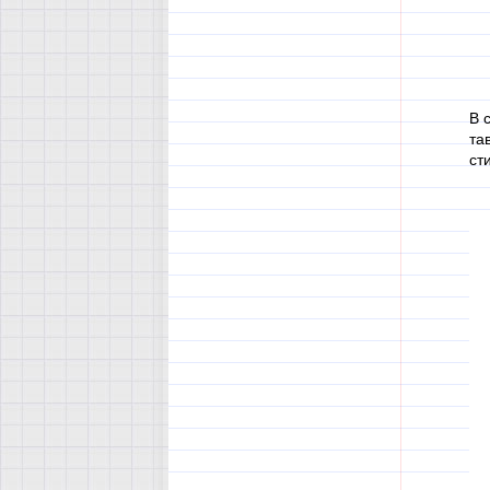
В 
та
ст