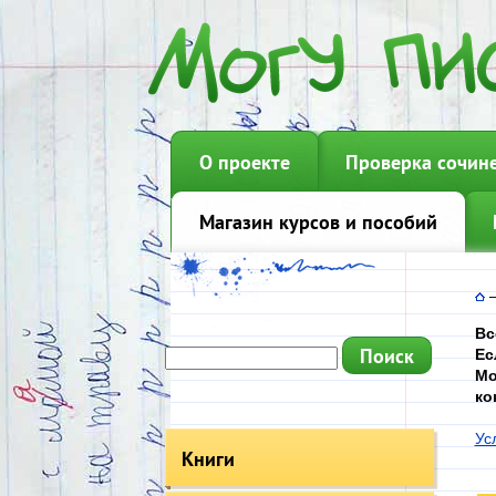
О проекте
Проверка сочин
Магазин курсов и пособий
Вс
Ес
Мо
ко
Ус
Книги