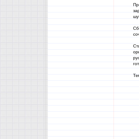
Пр
за
шу
Сб
со
Ст
ор
ру
го
Те