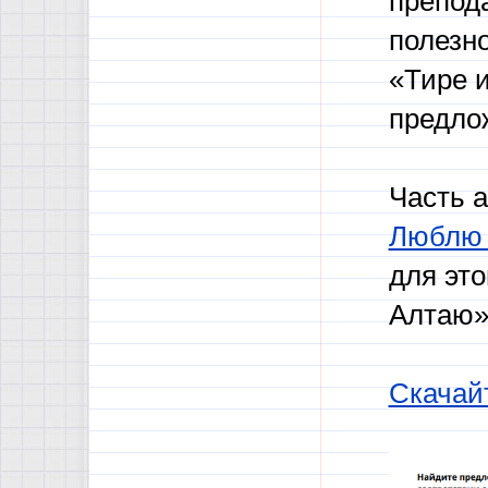
препода
полезн
«Тире 
предло
Часть а
Люблю 
для это
Алтаю»
Скачай