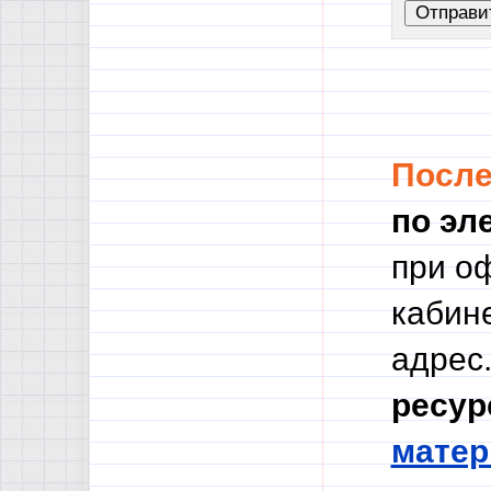
Посл
по эл
при о
кабине
адрес.
ресур
мате