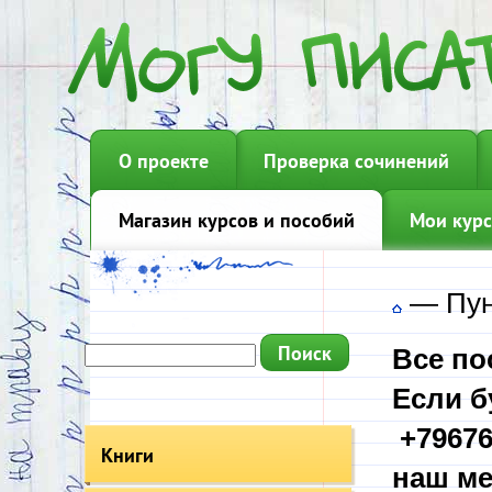
О проекте
Проверка сочинений
Магазин курсов и пособий
Мои курс
—
Пун
Все по
Если б
+79676
Книги
наш ме