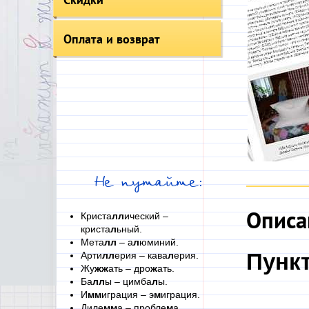
Оплата и возврат
Не путайте:
Описа
Криста
лл
ический –
криста
л
ьный.
Мета
лл
– а
л
юминий.
Пунк
Арти
лл
ерия – кава
л
ерия.
Жу
жж
ать – дро
ж
ать.
Ба
лл
ы – цимба
л
ы.
И
мм
играция – э
м
играция.
Диле
мм
а – пробле
м
а.