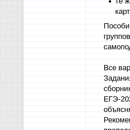
те ж
карт
Пособи
группов
самопод
Все ва
Задани
сборник
ЕГЭ-20
объясн
Рекоме