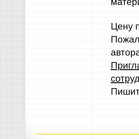
матери
Цену 
Пожал
автор
Пригл
сотруд
Пишит