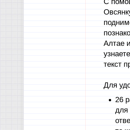
С помо
Овсянку
подним
познако
Алтае и
узнаете
текст 
Для уд
26 р
для
отв