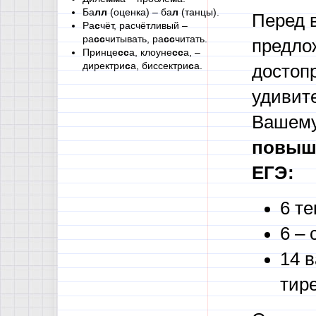
Ба
лл
(оценка) – ба
л
(танцы).
Перед 
Ра
с
чёт, расчётливый –
ра
сс
читывать, ра
сс
читать.
предлож
Принце
сс
а, клоуне
сс
а, –
директри
с
а, биссектри
с
а.
достоп
удивите
Вашему
повыше
ЕГЭ:
6 те
6 – 
14 
тире