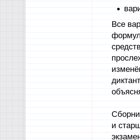
вар
Все ва
формул
средств
просле
изменён
диктант
объясн
Сборни
и стар
экзамен