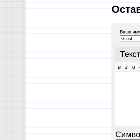
Оста
Ваше им
Текс
Симво