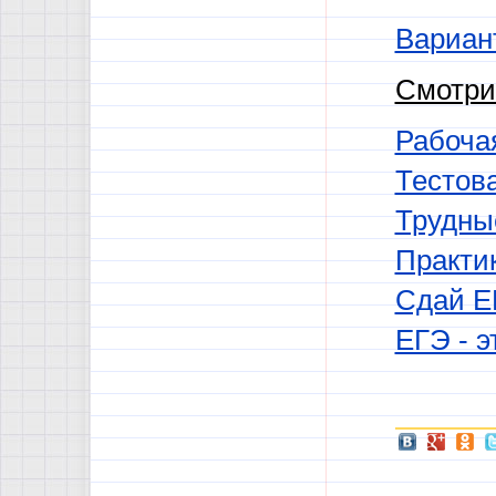
Вариан
Смотри
Рабочая
Тестов
Трудны
Практи
Сдай Е
ЕГЭ - э