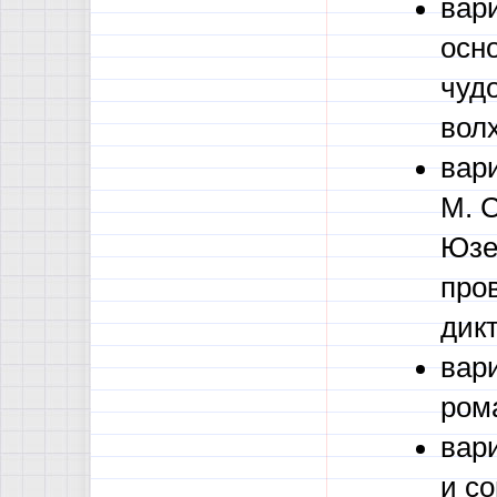
вар
осн
чуд
вол
вар
М. С
Юзе
про
дикт
вар
ром
вар
и с