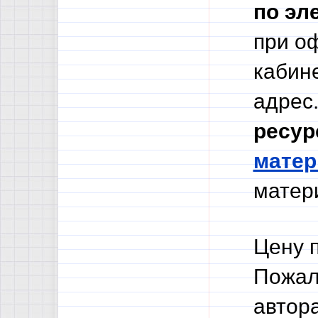
по эл
при о
кабине
адрес.
ресур
мате
матери
Цену 
Пожал
автор