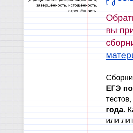
заверш
ё
нность, истощ
ё
нность,
отреш
ё
нность.
Обрат
вы при
сборни
матер
Сборн
ЕГЭ по
тестов,
года
. 
или ли