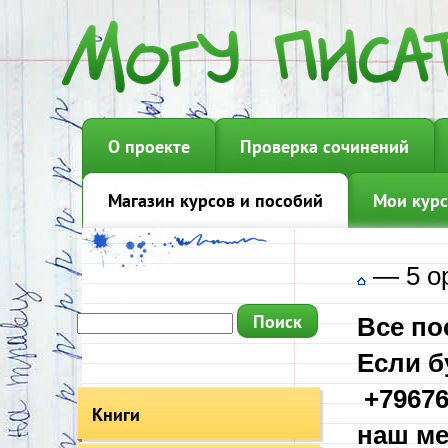
О проекте
Проверка сочинений
Магазин курсов и пособий
Мои курс
—
5 о
Все по
Если б
+79676
Книги
наш ме