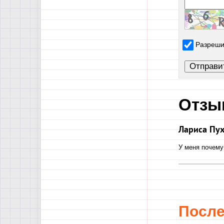
Разреши
Отзы
Лариса Пух
У меня почему-
Посл