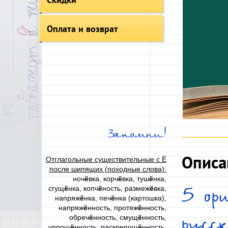
Оплата и возврат
Запомни!
Описа
Отглагольные существительные с Ё
после шипящих (походные слова):
ноч
ё
вка, корч
ё
вка, туш
ё
нка,
сгущ
ё
нка, копч
ё
ность, размеж
ё
вка,
5 ор
напряж
ё
нка, печ
ё
нка (картошка),
напряж
ё
нность, протяж
ё
нность,
обреч
ё
нность, смущ
ё
нность,
русс
упрощ
ё
нность, раскрепощ
ё
нность,