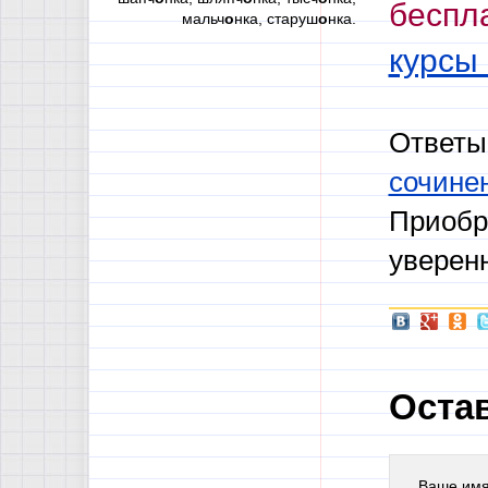
беспл
мальч
о
нка, старуш
о
нка.
курсы
Ответы
сочине
Приобр
уверен
Оста
Ваше им