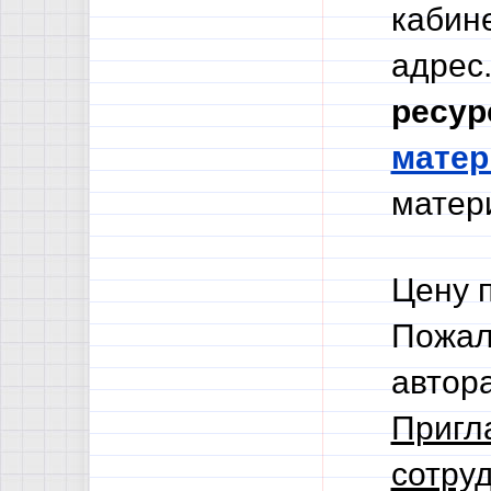
кабине
адрес.
ресур
мате
матери
Цену 
Пожал
автор
Пригл
сотруд