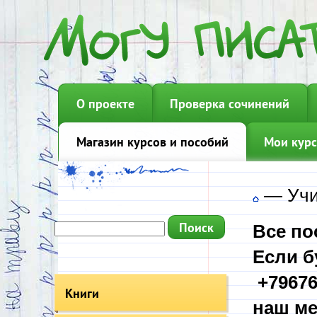
О проекте
Проверка сочинений
Магазин курсов и пособий
Мои курс
—
Учи
Все по
Если б
+79676
Книги
наш ме