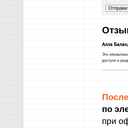
Отзы
Алла Балан
Это обновленн
доступе в ра
Посл
по эл
при о