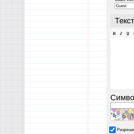
Текс
Симво
Разреши