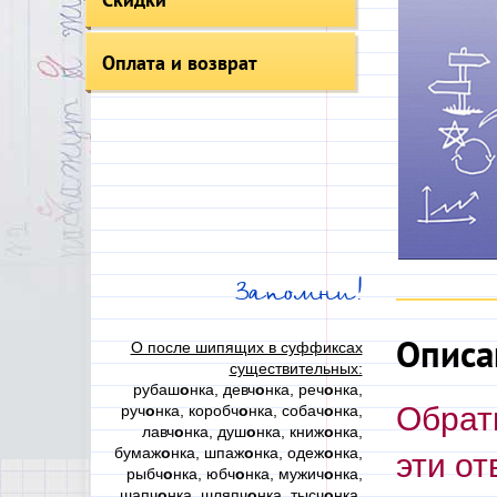
Оплата и возврат
Запомни!
Описа
О после шипящих в суффиксах
существительных:
рубаш
о
нка, девч
о
нка, реч
о
нка,
Обрат
руч
о
нка, коробч
о
нка, собач
о
нка,
лавч
о
нка, душ
о
нка, книж
о
нка,
бумаж
о
нка, шпаж
о
нка, одеж
о
нка,
эти от
рыбч
о
нка, юбч
о
нка, мужич
о
нка,
шапч
о
нка, шляпч
о
нка, тысч
о
нка,