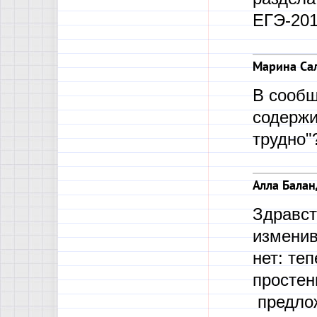
ЕГЭ-201
Марина Са
В сообщ
содержи
трудно"
Алла Балан
Здравст
изменив
нет: те
простен
предлож