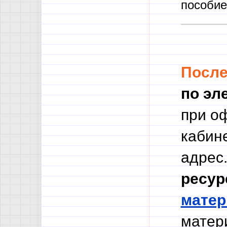
пособие
Посл
по эл
при о
кабине
адрес.
ресур
мате
матери