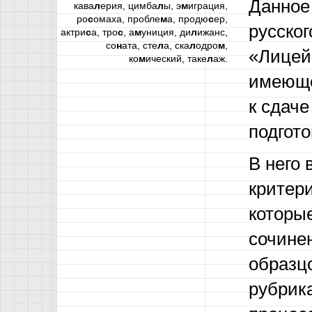
Данное
кава
л
ерия, цимба
л
ы, э
м
играция,
ро
с
омаха, пробле
м
а, продю
с
ер,
русско
актри
с
а, тро
с
, а
м
униция, ди
л
ижанс,
со
н
ата, сте
л
а, ска
л
одро
м
,
«Лицей
ко
м
ический, таке
л
аж.
имеюще
к сдаче
подгото
В него
критер
которые
сочине
образц
рубрик