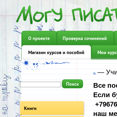
О проекте
Проверка сочинений
Магазин курсов и пособий
Мои курс
—
Учи
Все по
Если б
+79676
Книги
наш ме