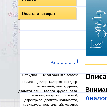
Оплата и возврат
Запомни!
Описа
Нет удвоенных согласных в словах:
грима
с
а, ди
л
ер, га
л
ерея, ко
р
идор,
а
л
юминий, пье
с
а, дра
м
а,
Вниман
дра
м
атический, га
л
ера, фу
р
ор, ра
с
а,
ма
с
оны, опере
т
ка, гра
м
отей,
Аналог
директри
с
а, дро
ж
ать, ко
л
ичество,
ка
р
икатура, криста
л
ьный, коло
н
ка,