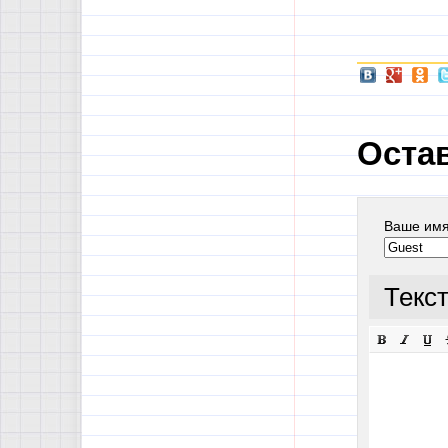
Оста
Ваше им
Текс