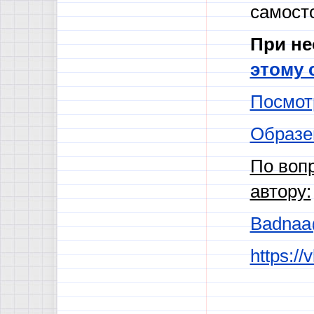
самост
При н
этому 
Посмот
Образе
По воп
автору:
Badnaa
https:/