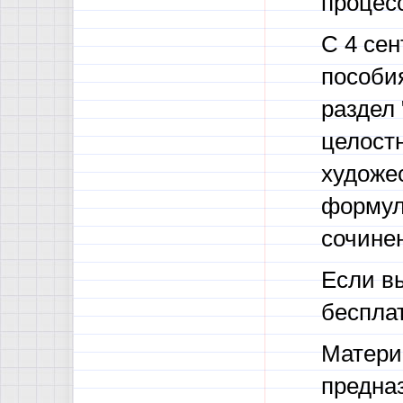
процес
С 4 сен
пособия
раздел 
целост
художе
формул
сочине
Если в
беспла
Матери
предназ