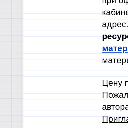
при о
кабине
адрес.
ресур
мате
матери
Цену 
Пожал
автор
Пригл