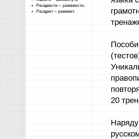
Рас
ц
вести – ра
сс
вести,
грамот
Рас
ц
вет – ра
сс
вет.
тренаже
Пособи
(тестов
Уникал
правопи
повтор
20 трен
Наряду
русском