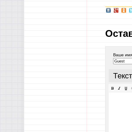
Оста
Ваше им
Текс