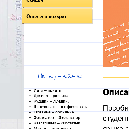
Оплата и возврат
Не путайте:
Описа
И
д
ти – при
й
ти.
Д
о
лина – р
а
внина.
Ху
д
ший – лу
ч
ший.
Пособие
Ше
ст
вовать – ше
фст
вовать.
Об
а
яние – об
о
няние.
студент
Эс
калатор –
Экс
каватор.
Хв
а
стливый – хв
о
статый.
языка 
М
а
кать – вым
о
кнуть.