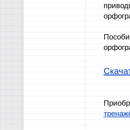
привод
орфогр
Пособи
орфогр
Скача
Приобр
тренаж