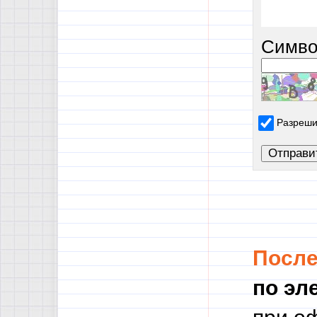
Симво
Разреши
Посл
по эл