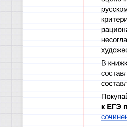
русском
критер
рацион
несогла
художес
В книжк
состав
состав
Покупай
к ЕГЭ 
сочинен