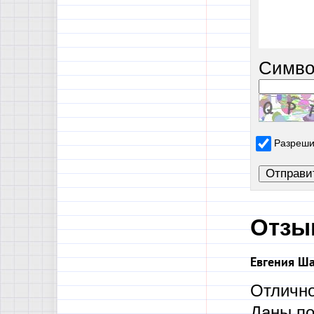
Симво
Разреши
Отзы
Евгения Ш
Отлично
Даны по