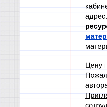
кабине
адрес.
ресур
мате
матери
Цену 
Пожал
автор
Пригл
сотруд