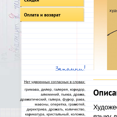
Оплата и возврат
Запомни!
Нет удвоенных согласных в словах:
Описа
грима
с
а, ди
л
ер, га
л
ерея, ко
р
идор,
а
л
юминий, пье
с
а, дра
м
а,
дра
м
атический, га
л
ера, фу
р
ор, ра
с
а,
ма
с
оны, опере
т
ка, гра
м
отей,
Художе
директри
с
а, дро
ж
ать, ко
л
ичество,
ка
р
икатура, криста
л
ьный, коло
н
ка,
языку д