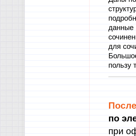
структу
подробн
данные 
сочинен
для соч
Большое
пользу 
Посл
по эл
при о