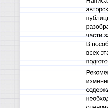
Написа
авторск
публици
разобра
части з
В посо
всех эт
подгот
Рекоме
изменен
содержа
необхо
оценочн