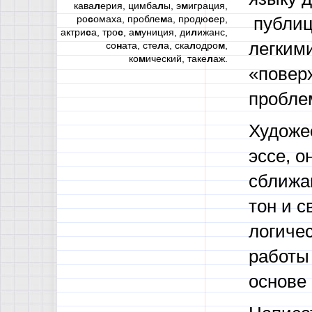
кава
л
ерия, цимба
л
ы, э
м
играция,
ро
с
омаха, пробле
м
а, продю
с
ер,
публиц
актри
с
а, тро
с
, а
м
униция, ди
л
ижанс,
легкими
со
н
ата, сте
л
а, ска
л
одро
м
,
ко
м
ический, таке
л
аж.
«повер
пробле
Художе
эссе, о
сближа
тон и с
логичес
работы 
основе 