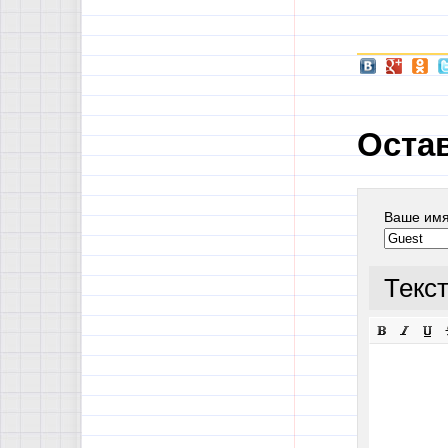
Оста
Ваше им
Текс