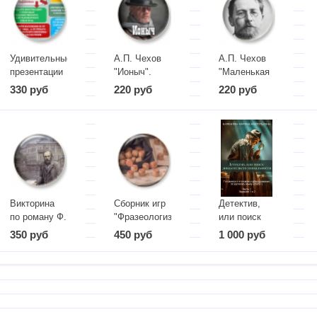
Удивительные
А.П. Чехов
А.П. Чехов
презентации
"Ионыч".
"Маленькая
к курсу "5
Комплект
трилогия".
330 руб
220 руб
220 руб
нескучных
материалов
Презентация
уроков
русского
языка"
Викторина
Сборник игр
Детектив,
по роману Ф.
"Фразеологизмы"
или поиск
М.
доказательств
350 руб
450 руб
1 000 руб
Достоевского
уникальности
„Преступление
и наказание”