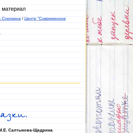
й материал
 Сорокина
/
Центр "Современное
.
казки.
 М.Е. Салтыкова-Щедрина
.