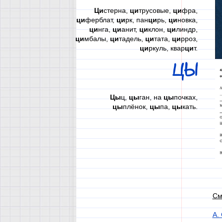
Ци
стерна,
ци
трусовые,
ци
фра,
ци
ферблат,
ци
рк, пан
ци
рь,
ци
новка,
ци
нга,
ци
анит,
ци
клон,
ци
линдр,
ци
мбалы,
ци
тадель,
ци
тата,
ци
рроз,
ци
ркуль, квар
ци
т.
ЦЫ
Цы
ц,
цы
ган, на
цы
почках,
цы
плёнок,
цы
па,
цы
кать.
См
А.