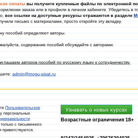
сле оплаты
вы получите купленные файлы по электронной по
ормлении заказа или в профиле в личном кабинете. Убедитесь в то
го,
в
се ссылки на доступные ресурсы отражаются в разделе
М
лучили письмо с материалами, просто откройте эту вкладку.
ну пособий определяют авторы.
жалуйста, содержание пособий обсуждайте с авторами.
иглашаем авторов пособий по русскому языку к сотрудничеству.
шите:
admin@mogu-pisat.ru
ете
Пользовательское
Узнавать о новых курсах
ку персональных
иденциальности
Возрастные ограничения 18+
только с письменного
и приветствуются.