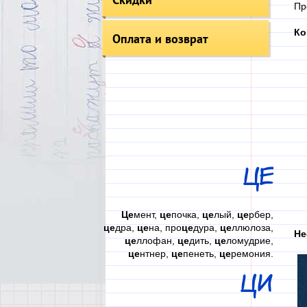
Пр
Ко
Оплата и возврат
ЦЕ
Це
мент,
це
почка,
це
лый,
це
рбер,
це
дра,
це
на, про
це
дура,
це
ллюлоза,
Не
це
ллофан,
це
дить,
це
ломудрие,
це
нтнер,
це
пенеть,
це
ремония.
ЦИ