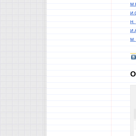
М.
И.
Н.
И.
М.
О