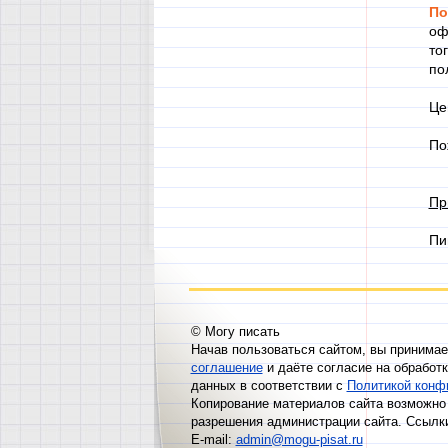
По
оф
то
по
Це
По
Пр
Пи
© Могу писать
Начав пользоваться сайтом, вы принима
соглашение
и даёте согласие на обработ
данных в соответствии с
Политикой конф
Копирование материалов сайта возможно 
разрешения администрации сайта. Ссылк
E-mail:
admin@mogu-pisat.ru