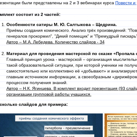
езентации были представлены на 2 и 3 вебинарах курса
Повести и
мплект состоит из 2 частей:
Особенности сатиры М. Ю. Салтыкова – Щедрина.
Приёмы создания комического. Анализ трёх произведений: "Пове
генералов прокормил", "Дикий помещик" и "Премудрый пискарь"
Автор – М.А. Лебедева. Количество слайдов - 34
Материал для проведения мастерской по сказке «Пропала 
Главный принцип урока - мастерской – организация мыслительн
такой образовательной ситуации, при которой ученики не полу
самостоятельно или коллективно её «добывают» и анализируют.
главным источником информации, а своеобразным «дирижёром
процессом получения знаний.
Автор – Н.К. Ягинцева.
В комплект входит презентация (93 слай
организации групповой работы учащихся.
сколько слайдов для примера: