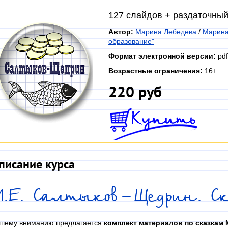
127 слайдов + раздаточны
Автор:
Марина Лебедева
/
Марина
образование"
Формат электронной версии:
pdf
Возрастные ограничения:
16+
220 руб
писание курса
М.Е. Салтыков-Щедрин. С
шему вниманию предлагается
комплект материалов по сказкам