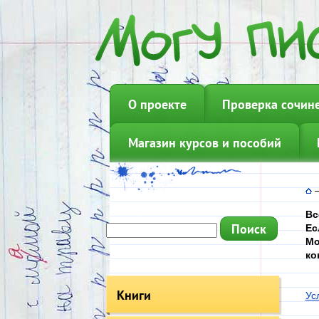
О проекте
Проверка сочин
Магазин курсов и пособий
Вс
Ес
Мо
ко
Книги
Ус