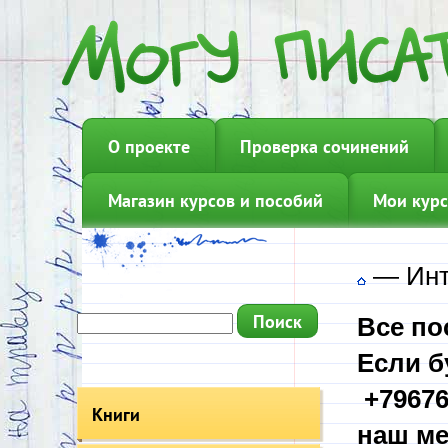
О проекте
Проверка сочинений
Магазин курсов и пособий
Мои курс
—
Инт
Все по
Если б
+79676
Книги
наш ме