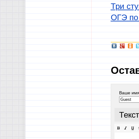
Три сту
ОГЭ по 
Оста
Ваше им
Текс