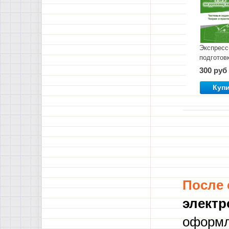
Экспресс
подготовк
ОГЭ по
300 руб
русскому
языку
Куп
После
электр
оформл