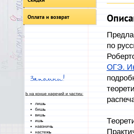
Описа
Оплата и возврат
Предла
по русс
Роберт
ОГЭ. И
подроб
Запомни!
теорети
Ь на конце наречий и частиц:
распеч
лиш
ь
биш
ь
виш
ь
Теорети
иш
ь
навзнич
ь
Практи
настеж
ь