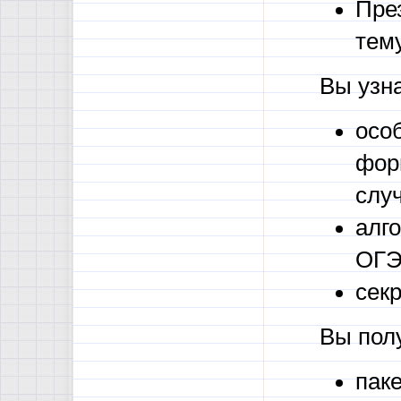
Пре
тему
Вы узна
осо
фор
случ
алг
ОГЭ
секр
Вы пол
пак