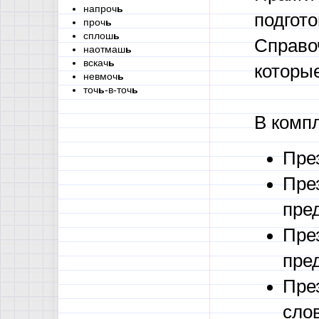
напроч
ь
подгот
проч
ь
сплош
ь
Справо
наотмаш
ь
вскач
ь
которые
невмоч
ь
точ
ь
-в-точ
ь
В комп
Пре
Пре
пре
Пре
пре
Пре
сло