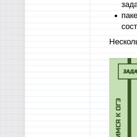
зад
паке
сост
Нескол