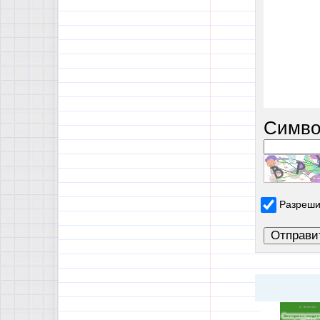
Симво
Разреши