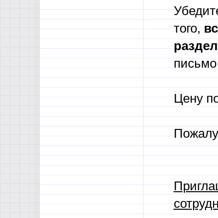
Убедите
того,
в
с
разде
письмо 
Цену п
Пожалу
Пригла
сотрудн